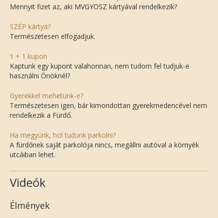
Mennyit fizet az, aki MVGYOSZ kártyával rendelkezik?
SZÉP kártya?
Természetesen elfogadjuk.
1 + 1 kupon
Kaptunk egy kupont valahonnan, nem tudom fel tudjuk-e
használni Önöknél?
Gyerekkel mehetünk-e?
Természetesen igen, bár kimondottan gyerekmedencével nem
rendelkezik a Fürdő.
Ha megyünk, hol tudunk parkolni?
A fürdőnek saját parkolója nincs, megállni autóval a környék
utcáiban lehet.
Videók
Élmények