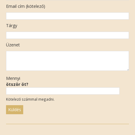
Email cím (kötelező)
Tárgy
Üzenet
Mennyi
ötször öt?
Kötelező számmal megadni.
Please
leave
this