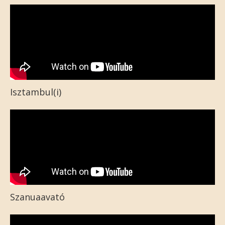
Isztambul(i)
Szanuaavató