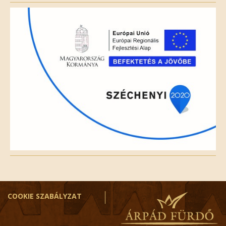
field
empty.
COOKIE SZABÁLYZAT