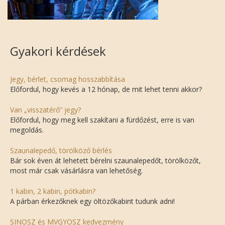
Gyakori kérdések
Jegy, bérlet, csomag hosszabbítása
Előfordul, hogy kevés a 12 hónap, de mit lehet tenni akkor?
Van „visszatérő” jegy?
Előfordul, hogy meg kell szakítani a fürdőzést, erre is van
megoldás.
Szaunalepedő, törölköző bérlés
Bár sok éven át lehetett bérelni szaunalepedőt, törölközőt,
most már csak vásárlásra van lehetőség.
1 kabin, 2 kabin, pótkabin?
A párban érkezőknek egy öltözőkabint tudunk adni!
SINOSZ és MVGYOSZ kedvezmény