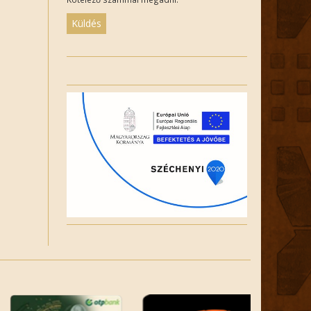
Please
leave
this
field
empty.