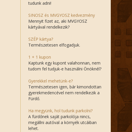
tudunk adni!
SINOSZ és MVGYOSZ kedvezmény
Mennyit fizet az, aki MVGYOSZ
kártyával rendelkezik?
SZÉP kártya?
Természetesen elfogadjuk.
1 + 1 kupon
Kaptunk egy kupont valahonnan, nem
tudom fel tudjuk-e használni Önöknél?
Gyerekkel mehetünk-e?
Természetesen igen, bár kimondottan
gyerekmedencével nem rendelkezik a
Fürdő.
Ha megyünk, hol tudunk parkolni?
A fürdőnek saját parkolója nincs,
megállni autóval a környék utcáiban
lehet.