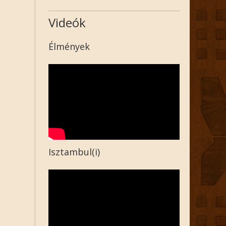
Videók
Élmények
Isztambul(i)