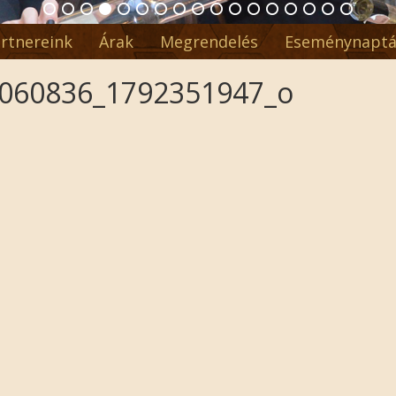
rtnereink
Árak
Megrendelés
Eseménynaptá
060836_1792351947_o