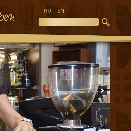
HU
EN