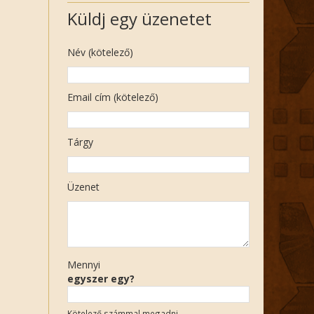
Küldj egy üzenetet
Név (kötelező)
Email cím (kötelező)
Tárgy
Üzenet
Mennyi
egyszer egy?
Kötelező számmal megadni.