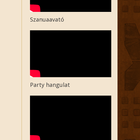
Szanuaavató
Party hangulat