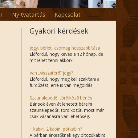
r
Nyitvatartás
Kapcsolat
Gyakori kérdések
Jegy, bérlet, csomag hosszabbítása
Előfordul, hogy kevés a 12 hónap, de
mit lehet tenni akkor?
Van „visszatérő” jegy?
Előfordul, hogy meg kell szakítani a
fürdőzést, erre is van megoldás.
Szaunalepedő, törölköző bérlés
Bár sok éven át lehetett bérelni
szaunalepedőt, törölközőt, most már
csak vásárlásra van lehetőség.
1 kabin, 2 kabin, pótkabin?
A párban érkezőknek egy öltözőkabint