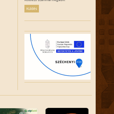
Please
leave
this
field
empty.