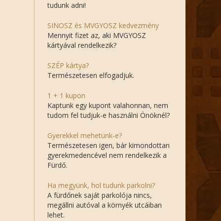
tudunk adni!
SINOSZ és MVGYOSZ kedvezmény
Mennyit fizet az, aki MVGYOSZ
kártyával rendelkezik?
SZÉP kártya?
Természetesen elfogadjuk.
1 + 1 kupon
Kaptunk egy kupont valahonnan, nem
tudom fel tudjuk-e használni Önöknél?
Gyerekkel mehetünk-e?
Természetesen igen, bár kimondottan
gyerekmedencével nem rendelkezik a
Fürdő.
Ha megyünk, hol tudunk parkolni?
A fürdőnek saját parkolója nincs,
megállni autóval a környék utcáiban
lehet.