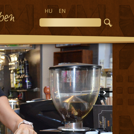
HU
EN