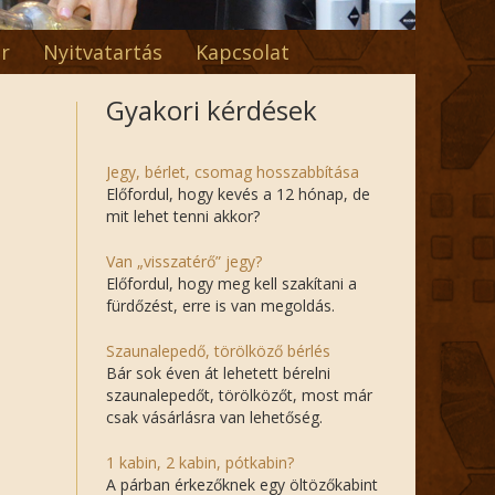
r
Nyitvatartás
Kapcsolat
Gyakori kérdések
Jegy, bérlet, csomag hosszabbítása
Előfordul, hogy kevés a 12 hónap, de
mit lehet tenni akkor?
Van „visszatérő” jegy?
Előfordul, hogy meg kell szakítani a
fürdőzést, erre is van megoldás.
Szaunalepedő, törölköző bérlés
Bár sok éven át lehetett bérelni
szaunalepedőt, törölközőt, most már
csak vásárlásra van lehetőség.
1 kabin, 2 kabin, pótkabin?
A párban érkezőknek egy öltözőkabint