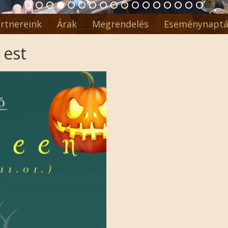
rtnereink
Árak
Megrendelés
Eseménynaptá
 est