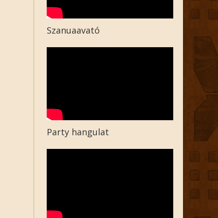
Szanuaavató
Party hangulat