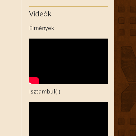
Videók
Élmények
Isztambul(i)