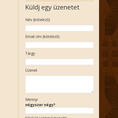
Küldj egy üzenetet
Név (kötelező)
Email cím (kötelező)
Tárgy
Üzenet
Mennyi
négyszer négy?
Kötelező számmal megadni.