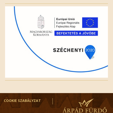
this
field
empty.
COOKIE SZABÁLYZAT