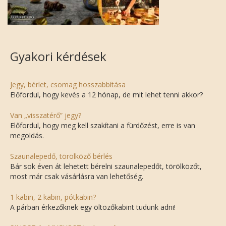
Gyakori kérdések
Jegy, bérlet, csomag hosszabbítása
Előfordul, hogy kevés a 12 hónap, de mit lehet tenni akkor?
Van „visszatérő” jegy?
Előfordul, hogy meg kell szakítani a fürdőzést, erre is van
megoldás.
Szaunalepedő, törölköző bérlés
Bár sok éven át lehetett bérelni szaunalepedőt, törölközőt,
most már csak vásárlásra van lehetőség.
1 kabin, 2 kabin, pótkabin?
A párban érkezőknek egy öltözőkabint tudunk adni!