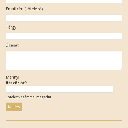
Email cím (kötelező)
Tárgy
Üzenet
Mennyi
ötször öt?
Kötelező számmal megadni.
Please
leave