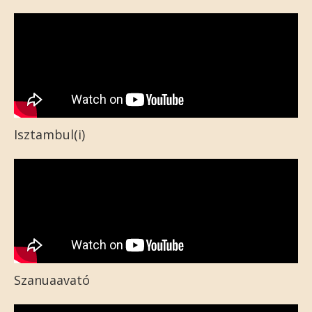
Isztambul(i)
Szanuaavató