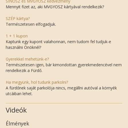
SINOSZ és MVGYOSZ kedvezmény
Mennyit fizet az, aki MVGYOSZ kártyával rendelkezik?
SZÉP kártya?
Természetesen elfogadjuk.
1 + 1 kupon
Kaptunk egy kupont valahonnan, nem tudom fel tudjuk-e
használni Önöknél?
Gyerekkel mehetünk-e?
Természetesen igen, bár kimondottan gyerekmedencével nem
rendelkezik a Fürdő.
Ha megyünk, hol tudunk parkolni?
A fürdőnek saját parkolója nincs, megállni autóval a környék
utcáiban lehet.
Videók
Élmények