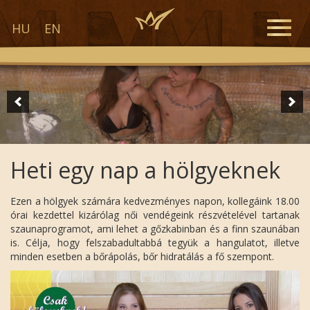
Toggle
HU
EN
naviga
Heti egy nap a hölgyeknek
Ezen a hölgyek számára kedvezményes napon, kollegáink 18.00
órai kezdettel kizárólag női vendégeink részvételével tartanak
szaunaprogramot, ami lehet a gőzkabinban és a finn szaunában
is. Célja, hogy felszabadultabbá tegyük a hangulatot, illetve
minden esetben a bőrápolás, bőr hidratálás a fő szempont.