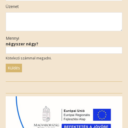
Üzenet
Mennyi
négyszer négy?
Kötelező számmal megadni.
Please
leave
this
field
empty.