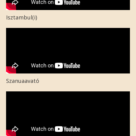
Isztambul(i)
Szanuaavató