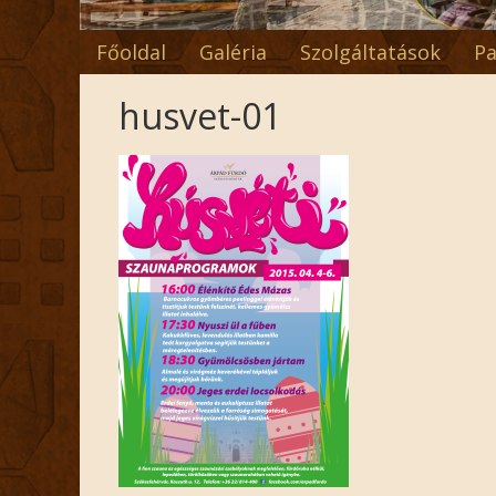
Főoldal
Galéria
Szolgáltatások
Pa
husvet-01