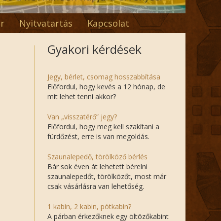
r
Nyitvatartás
Kapcsolat
Gyakori kérdések
Jegy, bérlet, csomag hosszabbítása
Előfordul, hogy kevés a 12 hónap, de
mit lehet tenni akkor?
Van „visszatérő” jegy?
Előfordul, hogy meg kell szakítani a
fürdőzést, erre is van megoldás.
Szaunalepedő, törölköző bérlés
Bár sok éven át lehetett bérelni
szaunalepedőt, törölközőt, most már
csak vásárlásra van lehetőség.
1 kabin, 2 kabin, pótkabin?
A párban érkezőknek egy öltözőkabint