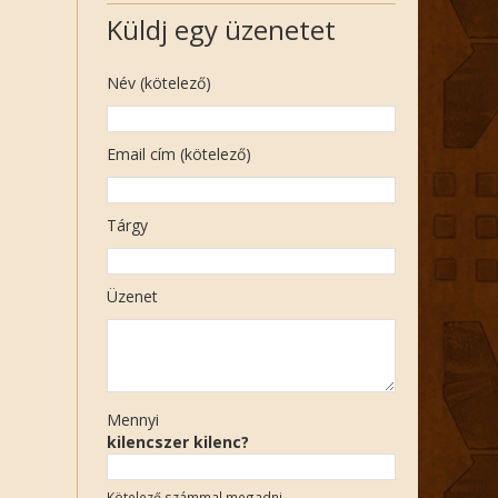
Küldj egy üzenetet
Név (kötelező)
Email cím (kötelező)
Tárgy
Üzenet
Mennyi
kilencszer kilenc?
Kötelező számmal megadni.