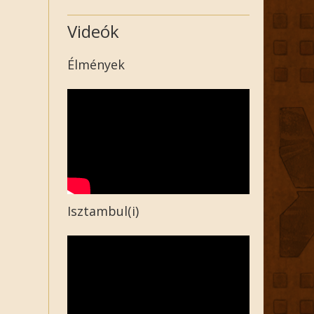
Videók
Élmények
Isztambul(i)