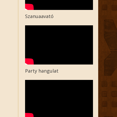
Szanuaavató
Party hangulat