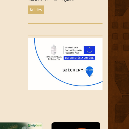
Please
leave
this
field
empty.