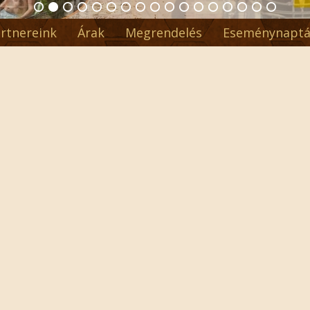
rtnereink
Árak
Megrendelés
Eseménynaptá