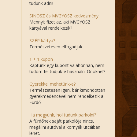
tudunk adni!
SINOSZ és MVGYOSZ kedvezmény
Mennyit fizet az, aki MVGYOSZ
kártyával rendelkezik?
SZÉP kártya?
Természetesen elfogadjuk.
1 + 1 kupon
Kaptunk egy kupont valahonnan, nem
tudom fel tudjuk-e használni Önöknél?
Gyerekkel mehetünk-e?
Természetesen igen, bár kimondottan
gyerekmedencével nem rendelkezik a
Fürdő.
Ha megyünk, hol tudunk parkolni?
A fürdőnek saját parkolója nincs,
megállni autóval a környék utcáiban
lehet.