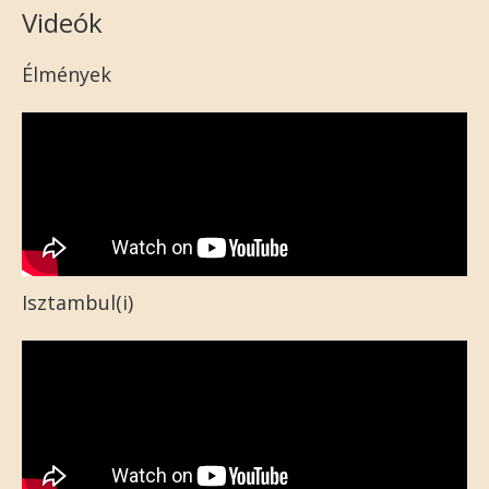
Videók
Élmények
Isztambul(i)