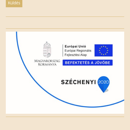
Please
leave
this
field
empty.