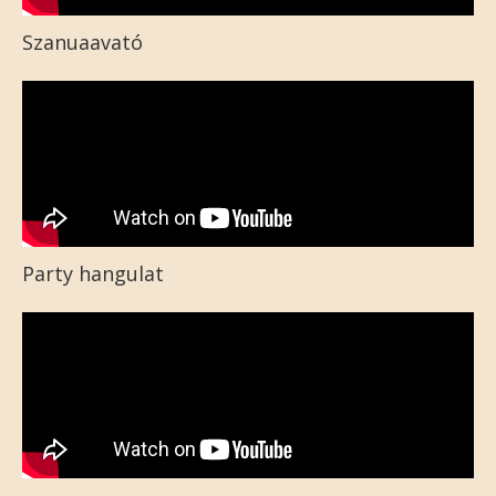
Szanuaavató
Party hangulat