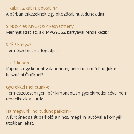
1 kabin, 2 kabin, pótkabin?
A párban érkezőknek egy öltözőkabint tudunk adni!
SINOSZ és MVGYOSZ kedvezmény
Mennyit fizet az, aki MVGYOSZ kártyával rendelkezik?
SZÉP kártya?
Természetesen elfogadjuk.
1 + 1 kupon
Kaptunk egy kupont valahonnan, nem tudom fel tudjuk-e
használni Önöknél?
Gyerekkel mehetünk-e?
Természetesen igen, bár kimondottan gyerekmedencével nem
rendelkezik a Fürdő.
Ha megyünk, hol tudunk parkolni?
A fürdőnek saját parkolója nincs, megállni autóval a környék
utcáiban lehet.