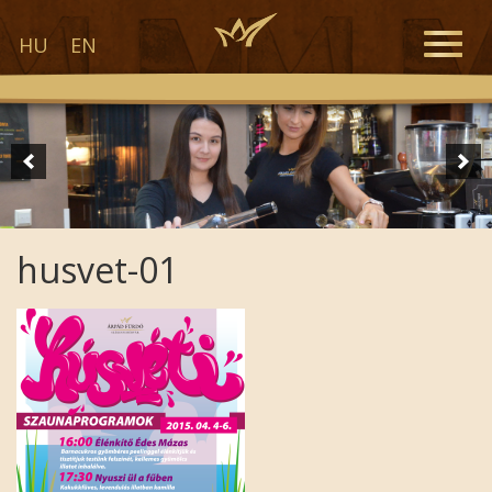
Toggle
HU
EN
naviga
husvet-01