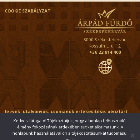
COOKIE SZABÁLYZAT
8000 Székesfehérvár,
Kossuth L. u. 12.
+36 22 814 400
Jegyek, utalványok, csomagok értékesítése, pénztárt
érintő kérdések:
ertekesito@fehervar-arpadfurdo.hu
Kedves Látogató! Tájékoztatjuk, hogy a honlap felhasználói
élmény fokozásának érdekében sütiket alkalmazunk. A
Általános érdeklődés:
info@fehervar-arpadfurdo.hu
honlapunk használatával ön a tájékoztatásunkat tudomásul
veszi.