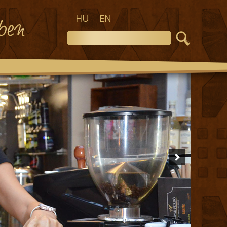
HU
EN