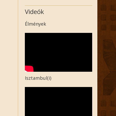
Videók
Élmények
Isztambul(i)