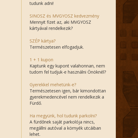
tudunk adni!
SINOSZ és MVGYOSZ kedvezmény
Mennyit fizet az, aki MVGYOSZ
kártyával rendelkezik?
SZÉP kártya?
Természetesen elfogadjuk.
1 + 1 kupon
Kaptunk egy kupont valahonnan, nem
tudom fel tudjuk-e használni Önöknél?
Gyerekkel mehetünk-e?
Természetesen igen, bár kimondottan
gyerekmedencével nem rendelkezik a
Fürdő.
Ha megyünk, hol tudunk parkolni?
A fürdőnek saját parkolója nincs,
megállni autóval a környék utcáiban
lehet.