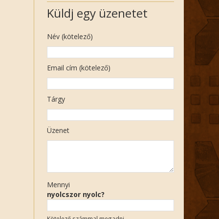
Küldj egy üzenetet
Név (kötelező)
Email cím (kötelező)
Tárgy
Üzenet
Mennyi
nyolcszor nyolc?
Kötelező számmal megadni.