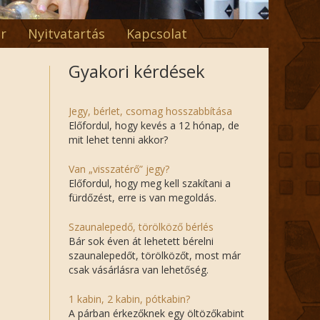
r
Nyitvatartás
Kapcsolat
Gyakori kérdések
Jegy, bérlet, csomag hosszabbítása
Előfordul, hogy kevés a 12 hónap, de
mit lehet tenni akkor?
Van „visszatérő” jegy?
Előfordul, hogy meg kell szakítani a
fürdőzést, erre is van megoldás.
Szaunalepedő, törölköző bérlés
Bár sok éven át lehetett bérelni
szaunalepedőt, törölközőt, most már
csak vásárlásra van lehetőség.
1 kabin, 2 kabin, pótkabin?
A párban érkezőknek egy öltözőkabint