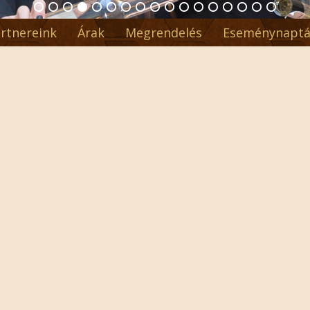
rtnereink
Árak
Megrendelés
Eseménynaptá