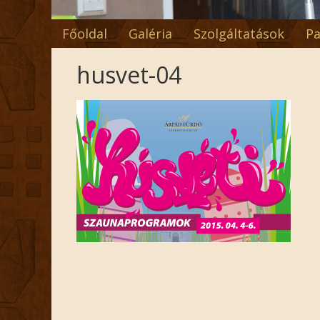
Főoldal
Galéria
Szolgáltatások
Pa
husvet-04