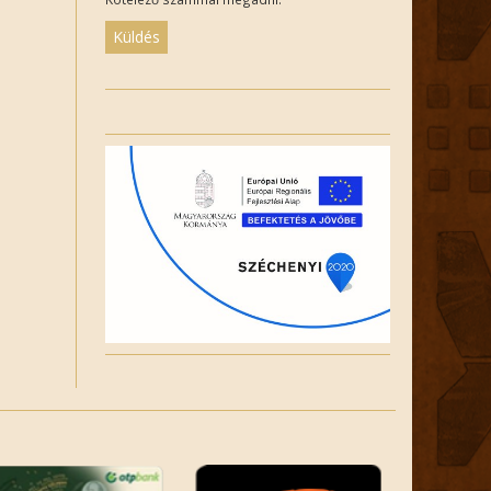
Please
leave
this
field
empty.