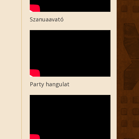
Szanuaavató
Party hangulat