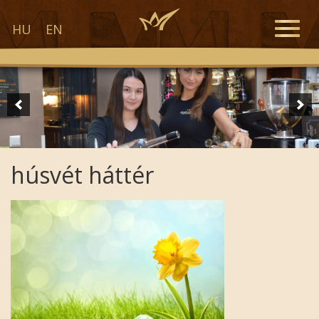
Toggle
HU
EN
naviga
húsvét háttér