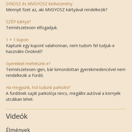
SINOSZ és MVGYOSZ kedvezmény
Mennyit fizet az, aki MVGYOSZ kártyával rendelkezik?
SZÉP kártya?
Természetesen elfogadjuk.
1 + 1 kupon
Kaptunk egy kupont valahonnan, nem tudom fel tudjuk-e
használni Önöknél?
Gyerekkel mehetünk-e?
Természetesen igen, bár kimondottan gyerekmedencével nem
rendelkezik a Fürdő.
Ha megyünk, hol tudunk parkolni?
A fürdőnek saját parkolója nincs, megállni autóval a környék
utcáiban lehet.
Videók
Élmények