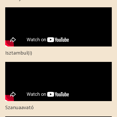
Isztambul(i)
Szanuaavató