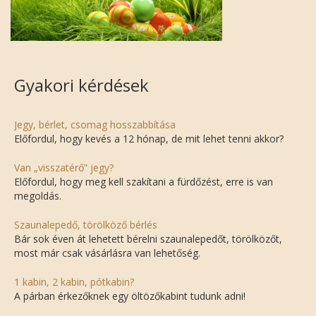
Gyakori kérdések
Jegy, bérlet, csomag hosszabbítása
Előfordul, hogy kevés a 12 hónap, de mit lehet tenni akkor?
Van „visszatérő” jegy?
Előfordul, hogy meg kell szakítani a fürdőzést, erre is van
megoldás.
Szaunalepedő, törölköző bérlés
Bár sok éven át lehetett bérelni szaunalepedőt, törölközőt,
most már csak vásárlásra van lehetőség.
1 kabin, 2 kabin, pótkabin?
A párban érkezőknek egy öltözőkabint tudunk adni!