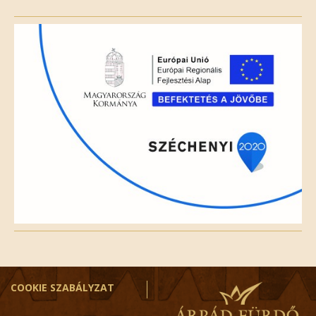
this
field
empty.
COOKIE SZABÁLYZAT