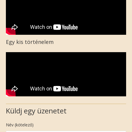
Egy kis történelem
Küldj egy üzenetet
Név (kötelező)