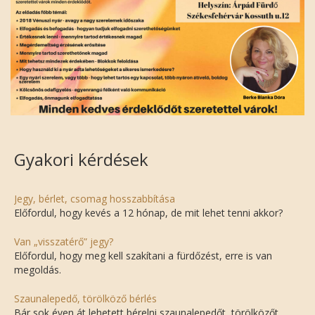
Gyakori kérdések
Jegy, bérlet, csomag hosszabbítása
Előfordul, hogy kevés a 12 hónap, de mit lehet tenni akkor?
Van „visszatérő” jegy?
Előfordul, hogy meg kell szakítani a fürdőzést, erre is van
megoldás.
Szaunalepedő, törölköző bérlés
Bár sok éven át lehetett bérelni szaunalepedőt, törölközőt,