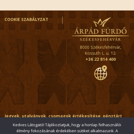
COOKIE SZABÁLYZAT
8000 Székesfehérvár,
Kossuth L. u. 12.
+36 22 814 400
Jegyek, utalványok, csomagok értékesítése, pénztárt
érintő kérdések:
ertekesito@fehervar-arpadfurdo.hu
Kedves Látogató! Tájékoztatjuk, hogy a honlap felhasználói
élmény fokozásának érdekében sütiket alkalmazunk. A
Általános érdeklődés:
info@fehervar-arpadfurdo.hu