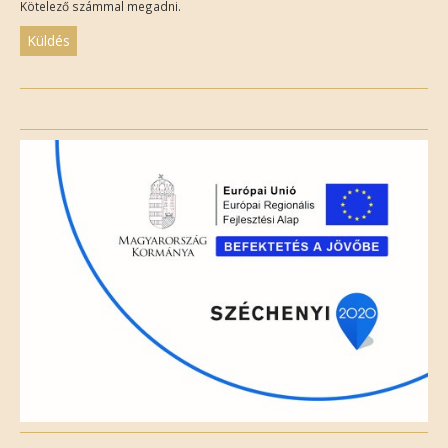
Kötelező számmal megadni.
Please
leave
this
field
empty.