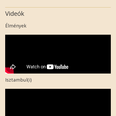
Videók
Élmények
Isztambul(i)