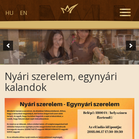
Toggle
HU
EN
naviga
Nyári szerelem, egynyári
kalandok