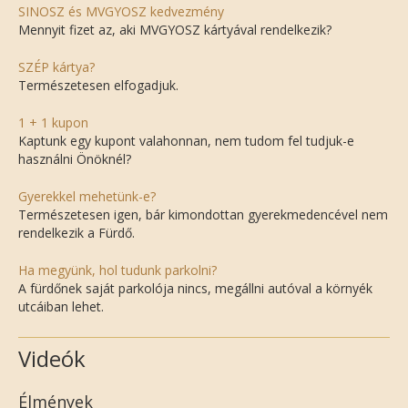
SINOSZ és MVGYOSZ kedvezmény
Mennyit fizet az, aki MVGYOSZ kártyával rendelkezik?
SZÉP kártya?
Természetesen elfogadjuk.
1 + 1 kupon
Kaptunk egy kupont valahonnan, nem tudom fel tudjuk-e
használni Önöknél?
Gyerekkel mehetünk-e?
Természetesen igen, bár kimondottan gyerekmedencével nem
rendelkezik a Fürdő.
Ha megyünk, hol tudunk parkolni?
A fürdőnek saját parkolója nincs, megállni autóval a környék
utcáiban lehet.
Videók
Élmények