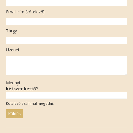
Email cím (kötelező)
Tárgy
Üzenet
Mennyi
kétszer kettő?
Kötelező számmal megadni.
Please
leave