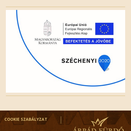
this
field
empty.
COOKIE SZABÁLYZAT