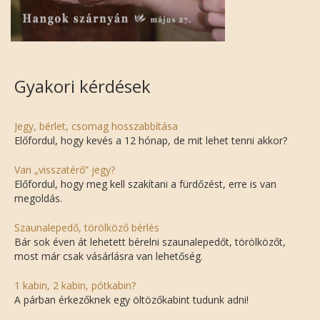
Gyakori kérdések
Jegy, bérlet, csomag hosszabbítása
Előfordul, hogy kevés a 12 hónap, de mit lehet tenni akkor?
Van „visszatérő” jegy?
Előfordul, hogy meg kell szakítani a fürdőzést, erre is van
megoldás.
Szaunalepedő, törölköző bérlés
Bár sok éven át lehetett bérelni szaunalepedőt, törölközőt,
most már csak vásárlásra van lehetőség.
1 kabin, 2 kabin, pótkabin?
A párban érkezőknek egy öltözőkabint tudunk adni!