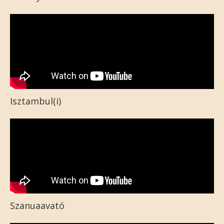
Isztambul(i)
Szanuaavató