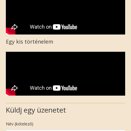
Egy kis történelem
Küldj egy üzenetet
Név (kötelező)