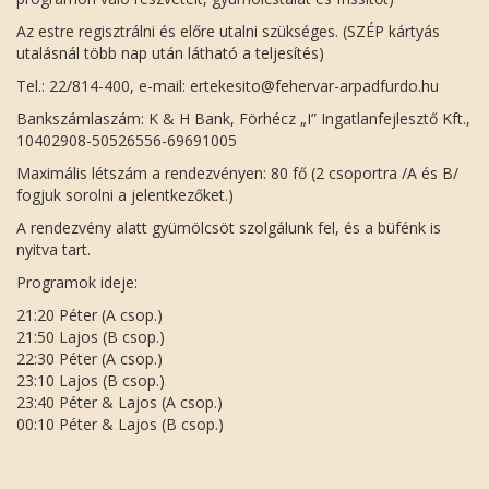
Az estre regisztrálni és előre utalni szükséges. (SZÉP kártyás
utalásnál több nap után látható a teljesítés)
Tel.: 22/814-400, e-mail: ertekesito@fehervar-arpadfurdo.hu
Bankszámlaszám: K & H Bank, Förhécz „I” Ingatlanfejlesztő Kft.,
10402908-50526556-69691005
Maximális létszám a rendezvényen: 80 fő (2 csoportra /A és B/
fogjuk sorolni a jelentkezőket.)
A rendezvény alatt gyümölcsöt szolgálunk fel, és a büfénk is
nyitva tart.
Programok ideje:
21:20 Péter (A csop.)
21:50 Lajos (B csop.)
22:30 Péter (A csop.)
23:10 Lajos (B csop.)
23:40 Péter & Lajos (A csop.)
00:10 Péter & Lajos (B csop.)