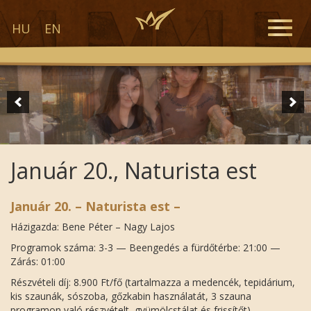
Toggle
HU
EN
naviga
Január 20., Naturista est
Január 20. – Naturista est –
Házigazda: Bene Péter – Nagy Lajos
Programok száma: 3-3 — Beengedés a fürdőtérbe: 21:00 —
Zárás: 01:00
Részvételi díj: 8.900 Ft/fő (tartalmazza a medencék, tepidárium,
kis szaunák, sószoba, gőzkabin használatát, 3 szauna
programon való részvételt, gyümölcstálat és frissítőt)