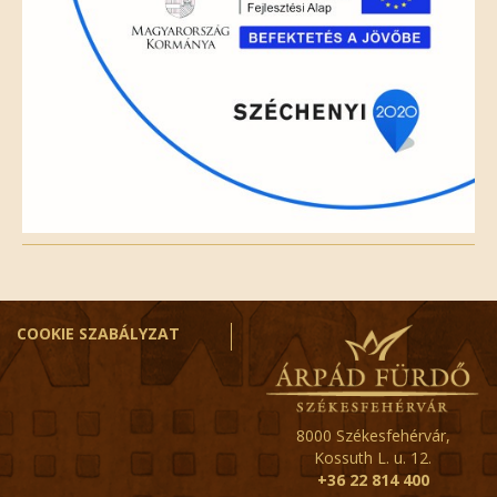
COOKIE SZABÁLYZAT
8000 Székesfehérvár,
Kossuth L. u. 12.
+36 22 814 400