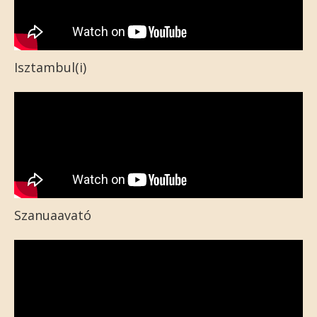
Isztambul(i)
Szanuaavató