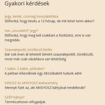
Gyakori kérdések
Jegy, bérlet, csomag hosszabbítása
Előfordul, hogy kevés a 12 hónap, de mit lehet tenni akkor?
Van „visszatérő” jegy?
Előfordul, hogy meg kell szakítani a fürdőzést, erre is van
megoldás.
Szaunalepedő, törölköző bérlés
Bár sok éven át lehetett bérelni szaunalepedőt, törölközőt,
most már csak vásárlásra van lehetőség.
1 kabin, 2 kabin, pótkabin?
A párban érkezőknek egy öltözőkabint tudunk adni!
SINOSZ és MVGYOSZ kedvezmény
Mennyit fizet az, aki MVGYOSZ kártyával rendelkezik?
SZÉP kártya?
Természetesen elfogadjuk.