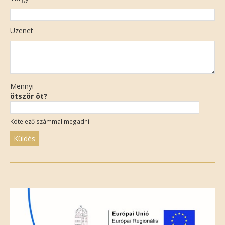
Üzenet
Mennyi
ötször öt?
Kötelező számmal megadni.
Please
leave
this
field
empty.