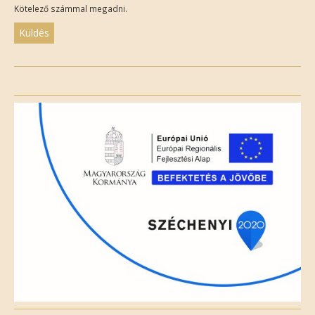
Kötelező számmal megadni.
Please
leave
this
field
empty.