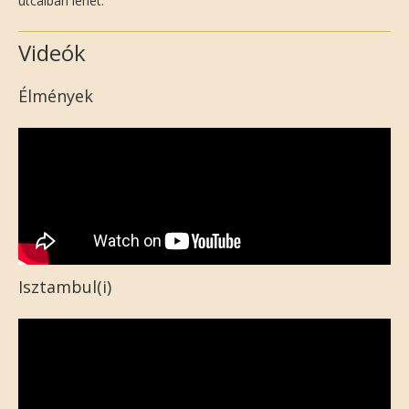
utcáiban lehet.
Videók
Élmények
Isztambul(i)