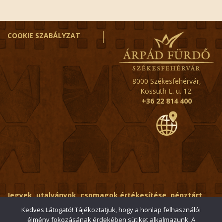
COOKIE SZABÁLYZAT
8000 Székesfehérvár,
Kossuth L. u. 12.
+36 22 814 400
Jegyek, utalványok, csomagok értékesítése, pénztárt
érintő kérdések:
ertekesito@fehervar-arpadfurdo.hu
Kedves Látogató! Tájékoztatjuk, hogy a honlap felhasználói
élmény fokozásának érdekében sütiket alkalmazunk. A