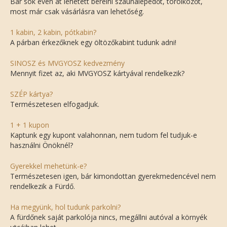
Bár sok éven át lehetett bérelni szaunalepedőt, törölközőt,
most már csak vásárlásra van lehetőség.
1 kabin, 2 kabin, pótkabin?
A párban érkezőknek egy öltözőkabint tudunk adni!
SINOSZ és MVGYOSZ kedvezmény
Mennyit fizet az, aki MVGYOSZ kártyával rendelkezik?
SZÉP kártya?
Természetesen elfogadjuk.
1 + 1 kupon
Kaptunk egy kupont valahonnan, nem tudom fel tudjuk-e
használni Önöknél?
Gyerekkel mehetünk-e?
Természetesen igen, bár kimondottan gyerekmedencével nem
rendelkezik a Fürdő.
Ha megyünk, hol tudunk parkolni?
A fürdőnek saját parkolója nincs, megállni autóval a környék