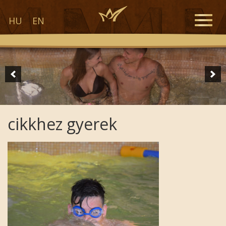
Toggle
HU
EN
naviga
cikkhez gyerek