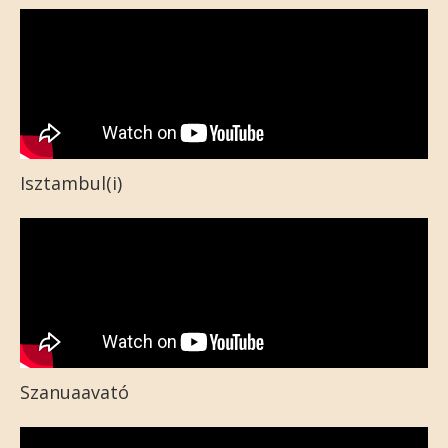
Isztambul(i)
Szanuaavató