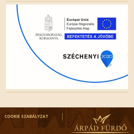
field
empty.
COOKIE SZABÁLYZAT