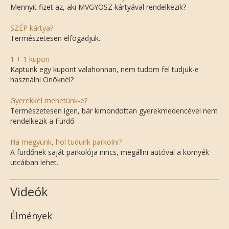
Mennyit fizet az, aki MVGYOSZ kártyával rendelkezik?
SZÉP kártya?
Természetesen elfogadjuk.
1 + 1 kupon
Kaptunk egy kupont valahonnan, nem tudom fel tudjuk-e
használni Önöknél?
Gyerekkel mehetünk-e?
Természetesen igen, bár kimondottan gyerekmedencével nem
rendelkezik a Fürdő.
Ha megyünk, hol tudunk parkolni?
A fürdőnek saját parkolója nincs, megállni autóval a környék
utcáiban lehet.
Videók
Élmények