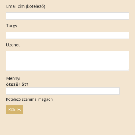
Email cím (kötelező)
Tárgy
Üzenet
Mennyi
ötször öt?
Kötelező számmal megadni.
Please
leave
this