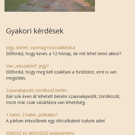
Gyakori kérdések
Jegy, bérlet, csomag hosszabbítása
Előfordul, hogy kevés a 12 hónap, de mit lehet tenni akkor?
Van „visszatérő” jegy?
Előfordul, hogy meg kell szakítani a fürdőzést, erre is van
megoldás.
Szaunalepedő, törölköző bérlés
Bár sok éven át lehetett bérelni szaunalepedőt, törölközőt,
most már csak vásárlásra van lehetőség.
1 kabin, 2 kabin, pótkabin?
A párban érkezőknek egy öltözőkabint tudunk adni!
SINOSZ és MVGYOSZ kedvezmény