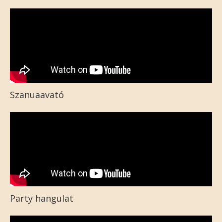
Szanuaavató
Party hangulat