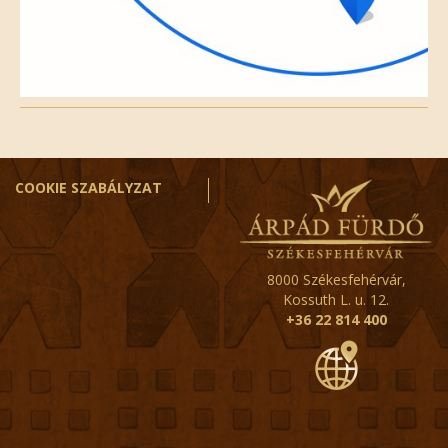
COOKIE SZABÁLYZAT
8000 Székesfehérvár,
Kossuth L. u. 12.
+36 22 814 400