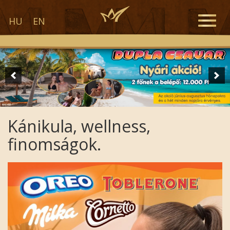
Toggle
HU
EN
naviga
Kánikula, wellness,
finomságok.