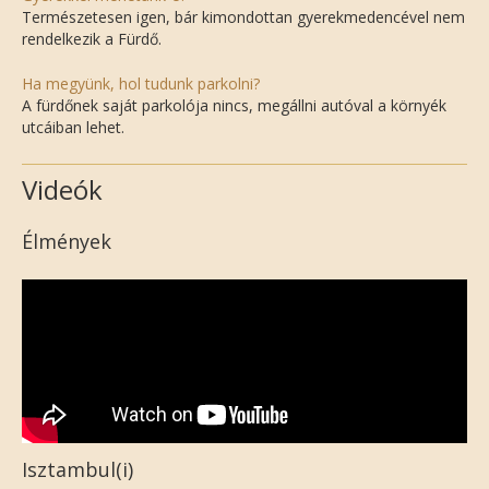
Természetesen igen, bár kimondottan gyerekmedencével nem
rendelkezik a Fürdő.
Ha megyünk, hol tudunk parkolni?
A fürdőnek saját parkolója nincs, megállni autóval a környék
utcáiban lehet.
Videók
Élmények
Isztambul(i)