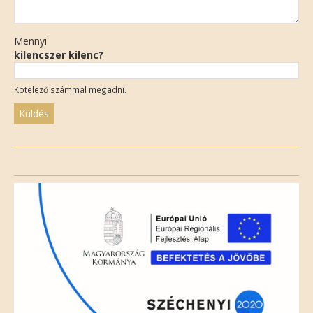
Mennyi
kilencszer kilenc?
Kötelező számmal megadni.
Please
leave
this
field
empty.