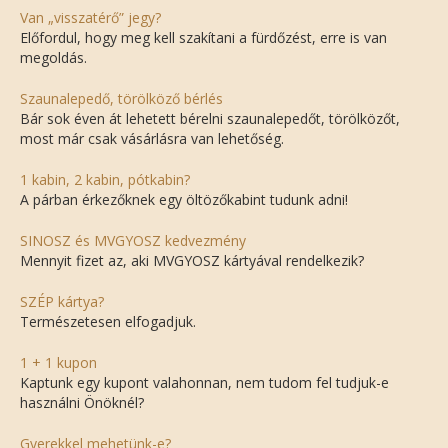
Van „visszatérő” jegy?
Előfordul, hogy meg kell szakítani a fürdőzést, erre is van
megoldás.
Szaunalepedő, törölköző bérlés
Bár sok éven át lehetett bérelni szaunalepedőt, törölközőt,
most már csak vásárlásra van lehetőség.
1 kabin, 2 kabin, pótkabin?
A párban érkezőknek egy öltözőkabint tudunk adni!
SINOSZ és MVGYOSZ kedvezmény
Mennyit fizet az, aki MVGYOSZ kártyával rendelkezik?
SZÉP kártya?
Természetesen elfogadjuk.
1 + 1 kupon
Kaptunk egy kupont valahonnan, nem tudom fel tudjuk-e
használni Önöknél?
Gyerekkel mehetünk-e?