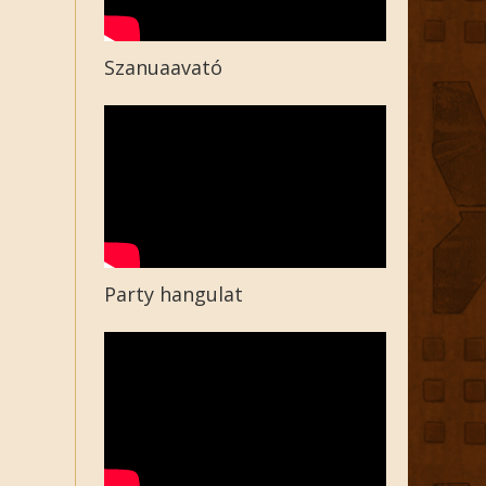
Szanuaavató
Party hangulat