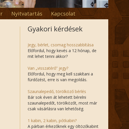
r
Nyitvatartás
Kapcsolat
Gyakori kérdések
Jegy, bérlet, csomag hosszabbítása
Előfordul, hogy kevés a 12 hónap, de
mit lehet tenni akkor?
Van „visszatérő” jegy?
Előfordul, hogy meg kell szakítani a
fürdőzést, erre is van megoldás.
Szaunalepedő, törölköző bérlés
Bár sok éven át lehetett bérelni
szaunalepedőt, törölközőt, most már
csak vásárlásra van lehetőség.
1 kabin, 2 kabin, pótkabin?
A párban érkezőknek egy öltözőkabint