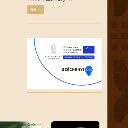
Please
leave
this
field
empty.