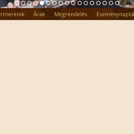
rtnereink
Árak
Megrendelés
Eseménynaptá