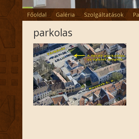
Főoldal
Galéria
Szolgáltatások
Pa
parkolas