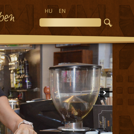
HU
EN