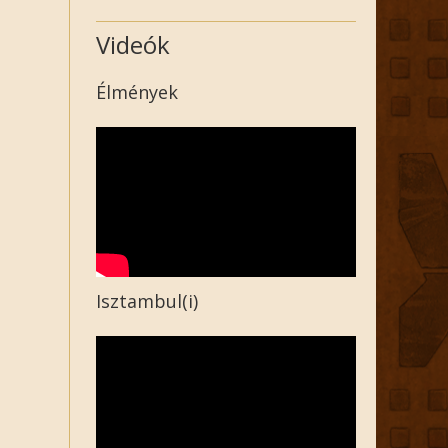
Videók
Élmények
Isztambul(i)