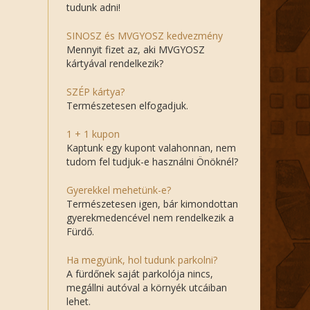
tudunk adni!
SINOSZ és MVGYOSZ kedvezmény
Mennyit fizet az, aki MVGYOSZ
kártyával rendelkezik?
SZÉP kártya?
Természetesen elfogadjuk.
1 + 1 kupon
Kaptunk egy kupont valahonnan, nem
tudom fel tudjuk-e használni Önöknél?
Gyerekkel mehetünk-e?
Természetesen igen, bár kimondottan
gyerekmedencével nem rendelkezik a
Fürdő.
Ha megyünk, hol tudunk parkolni?
A fürdőnek saját parkolója nincs,
megállni autóval a környék utcáiban
lehet.