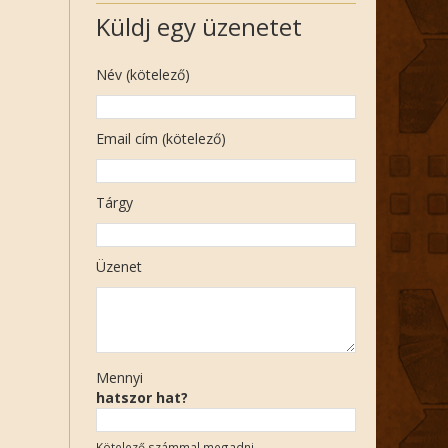
Küldj egy üzenetet
Név (kötelező)
Email cím (kötelező)
Tárgy
Üzenet
Mennyi
hatszor hat?
Kötelező számmal megadni.