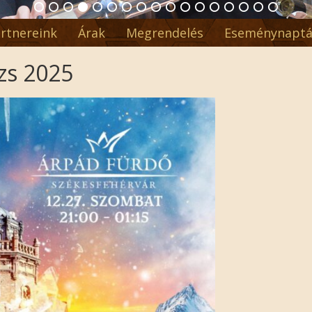
rtnereink
Árak
Megrendelés
Eseménynaptá
zs 2025