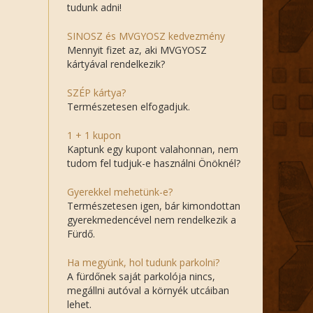
tudunk adni!
SINOSZ és MVGYOSZ kedvezmény
Mennyit fizet az, aki MVGYOSZ
kártyával rendelkezik?
SZÉP kártya?
Természetesen elfogadjuk.
1 + 1 kupon
Kaptunk egy kupont valahonnan, nem
tudom fel tudjuk-e használni Önöknél?
Gyerekkel mehetünk-e?
Természetesen igen, bár kimondottan
gyerekmedencével nem rendelkezik a
Fürdő.
Ha megyünk, hol tudunk parkolni?
A fürdőnek saját parkolója nincs,
megállni autóval a környék utcáiban
lehet.