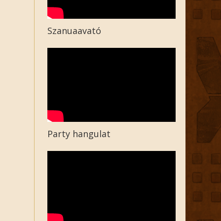
Szanuaavató
Party hangulat