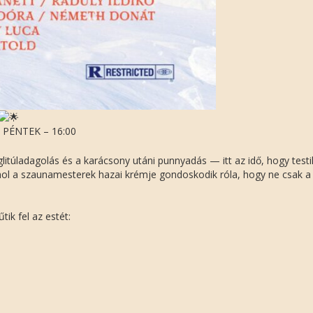
– PÉNTEK – 16:00
itúladagolás és a karácsony utáni punnyadás — itt az idő, hogy testi
, ahol a szaunamesterek hazai krémje gondoskodik róla, hogy ne csak a
tik fel az estét: