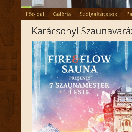
Főoldal
Galéria
Szolgáltatások
Pa
Karácsonyi Szaunavará