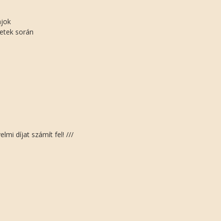
ajok
netek során
lmi díjat számít fel! ///