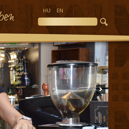
HU
EN