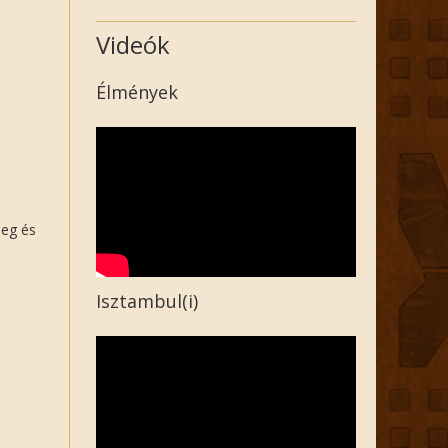
Videók
Élmények
leg és
Isztambul(i)