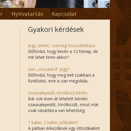
r
Nyitvatartás
Kapcsolat
Gyakori kérdések
Jegy, bérlet, csomag hosszabbítása
Előfordul, hogy kevés a 12 hónap, de
mit lehet tenni akkor?
Van „visszatérő” jegy?
Előfordul, hogy meg kell szakítani a
fürdőzést, erre is van megoldás.
Szaunalepedő, törölköző bérlés
Bár sok éven át lehetett bérelni
szaunalepedőt, törölközőt, most már
csak vásárlásra van lehetőség.
1 kabin, 2 kabin, pótkabin?
A párban érkezőknek egy öltözőkabint