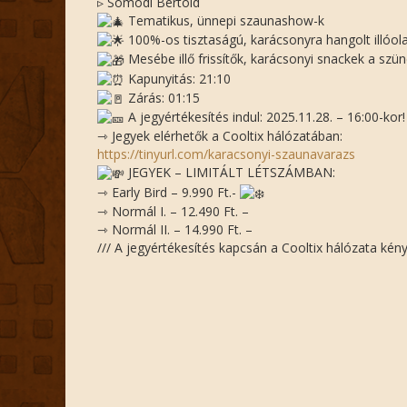
▹ Somodi Bertold
Tematikus, ünnepi szaunashow-k
100%-os tisztaságú, karácsonyra hangolt illóol
Mesébe illő frissítők, karácsonyi snackek a szü
Kapunyitás: 21:10
Zárás: 01:15
A jegyértékesítés indul: 2025.11.28. – 16:00-kor!
⇾ Jegyek elérhetők a Cooltix hálózatában:
https://tinyurl.com/karacsonyi-szaunavarazs
JEGYEK – LIMITÁLT LÉTSZÁMBAN:
⇾ Early Bird – 9.990 Ft.-
⇾ Normál I. – 12.490 Ft. –
⇾ Normál II. – 14.990 Ft. –
/// A jegyértékesítés kapcsán a Cooltix hálózata kénye