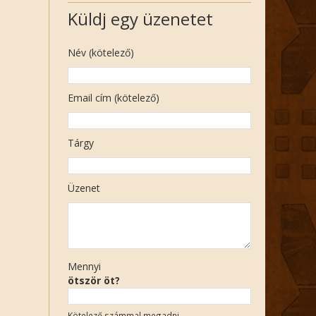
Küldj egy üzenetet
Név (kötelező)
Email cím (kötelező)
Tárgy
Üzenet
Mennyi
ötször öt?
Kötelező számmal megadni.