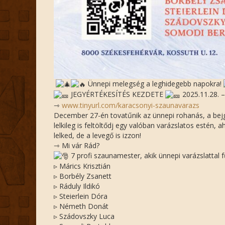
Ünnepi melegség a leghidegebb napokra!
JEGYÉRTÉKESÍTÉS KEZDETE
2025.11.28. 
⇾
www.tinyurl.com/karacsonyi-szaunavarazs
December 27-én tovatűnik az ünnepi rohanás, a bejgl
lelkileg is feltöltődj egy valóban varázslatos estén
lelked, de a levegő is izzon!
⇾ Mi vár Rád?
7 profi szaunamester, akik ünnepi varázslattal fű
▹ Márics Krisztián
▹ Borbély Zsanett
▹ Ráduly Ildikó
▹ Steierlein Dóra
▹ Németh Donát
▹ Szádovszky Luca