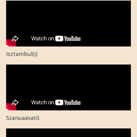
Isztambul(i)
Szanuaavató