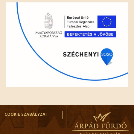
field
empty.
COOKIE SZABÁLYZAT