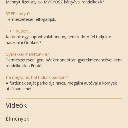
Mennyit fizet az, aki MVGYOSZ kártyával rendelkezik?
SZÉP kártya?
Természetesen elfogadjuk.
1 + 1 kupon
Kaptunk egy kupont valahonnan, nem tudom fel tudjuk-e
használni Önöknél?
Gyerekkel mehetünk-e?
Természetesen igen, bár kimondottan gyerekmedencével nem
rendelkezik a Fürdő.
Ha megyünk, hol tudunk parkolni?
A fürdőnek saját parkolója nincs, megállni autóval a környék
utcáiban lehet.
Videók
Élmények