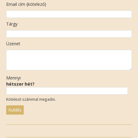
Email cím (kötelező)
Tárgy
Üzenet
Mennyi
hétszer hét?
Kötelező számmal megadni.
Please
leave
this