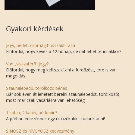
Gyakori kérdések
Jegy, bérlet, csomag hosszabbítása
Előfordul, hogy kevés a 12 hónap, de mit lehet tenni akkor?
Van „visszatérő” jegy?
Előfordul, hogy meg kell szakítani a fürdőzést, erre is van
megoldás.
Szaunalepedő, törölköző bérlés
Bár sok éven át lehetett bérelni szaunalepedőt, törölközőt,
most már csak vásárlásra van lehetőség.
1 kabin, 2 kabin, pótkabin?
A párban érkezőknek egy öltözőkabint tudunk adni!
SINOSZ és MVGYOSZ kedvezmény