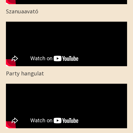
Szanuaavató
Party hangulat