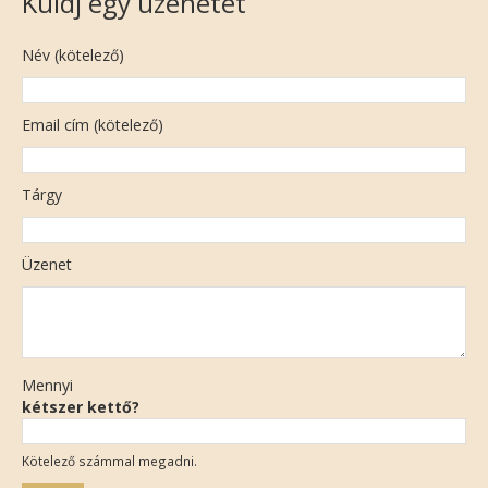
Küldj egy üzenetet
Név (kötelező)
Email cím (kötelező)
Tárgy
Üzenet
Mennyi
kétszer kettő?
Kötelező számmal megadni.