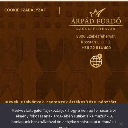
COOKIE SZABÁLYZAT
8000 Székesfehérvár,
Kossuth L. u. 12.
+36 22 814 400
Jegyek, utalványok, csomagok értékesítése, pénztárt
érintő kérdések:
ertekesito@fehervar-arpadfurdo.hu
Kedves Látogató! Tájékoztatjuk, hogy a honlap felhasználói
élmény fokozásának érdekében sütiket alkalmazunk. A
Általános érdeklődés:
info@fehervar-arpadfurdo.hu
honlapunk használatával ön a tájékoztatásunkat tudomásul
veszi.