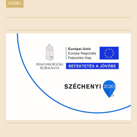
Please
leave
this
field
empty.