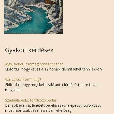
Gyakori kérdések
Jegy, bérlet, csomag hosszabbítása
Előfordul, hogy kevés a 12 hónap, de mit lehet tenni akkor?
Van „visszatérő” jegy?
Előfordul, hogy meg kell szakítani a fürdőzést, erre is van
megoldás.
Szaunalepedő, törölköző bérlés
Bár sok éven át lehetett bérelni szaunalepedőt, törölközőt,
most már csak vásárlásra van lehetőség.