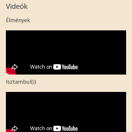
Videók
Élmények
Isztambul(i)