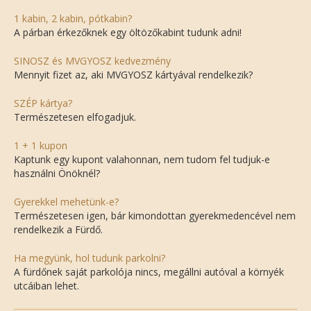
1 kabin, 2 kabin, pótkabin?
A párban érkezőknek egy öltözőkabint tudunk adni!
SINOSZ és MVGYOSZ kedvezmény
Mennyit fizet az, aki MVGYOSZ kártyával rendelkezik?
SZÉP kártya?
Természetesen elfogadjuk.
1 + 1 kupon
Kaptunk egy kupont valahonnan, nem tudom fel tudjuk-e
használni Önöknél?
Gyerekkel mehetünk-e?
Természetesen igen, bár kimondottan gyerekmedencével nem
rendelkezik a Fürdő.
Ha megyünk, hol tudunk parkolni?
A fürdőnek saját parkolója nincs, megállni autóval a környék
utcáiban lehet.