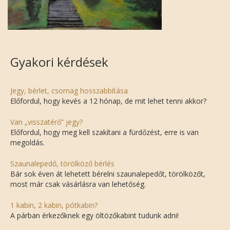
Gyakori kérdések
Jegy, bérlet, csomag hosszabbítása
Előfordul, hogy kevés a 12 hónap, de mit lehet tenni akkor?
Van „visszatérő” jegy?
Előfordul, hogy meg kell szakítani a fürdőzést, erre is van
megoldás.
Szaunalepedő, törölköző bérlés
Bár sok éven át lehetett bérelni szaunalepedőt, törölközőt,
most már csak vásárlásra van lehetőség.
1 kabin, 2 kabin, pótkabin?
A párban érkezőknek egy öltözőkabint tudunk adni!