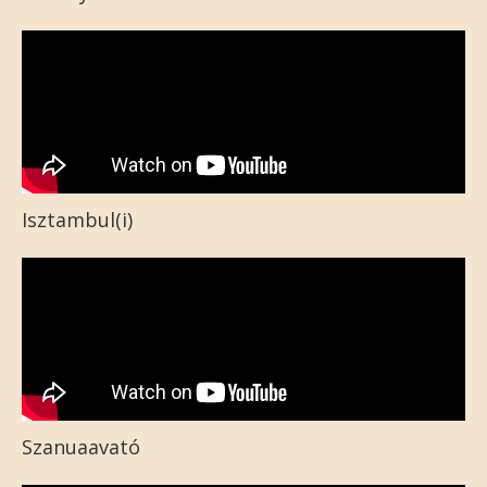
Isztambul(i)
Szanuaavató