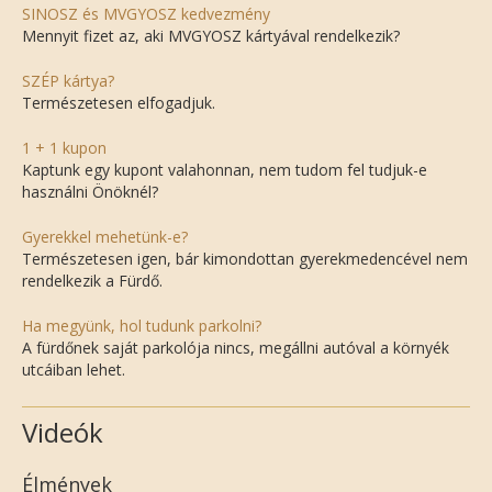
SINOSZ és MVGYOSZ kedvezmény
Mennyit fizet az, aki MVGYOSZ kártyával rendelkezik?
SZÉP kártya?
Természetesen elfogadjuk.
1 + 1 kupon
Kaptunk egy kupont valahonnan, nem tudom fel tudjuk-e
használni Önöknél?
Gyerekkel mehetünk-e?
Természetesen igen, bár kimondottan gyerekmedencével nem
rendelkezik a Fürdő.
Ha megyünk, hol tudunk parkolni?
A fürdőnek saját parkolója nincs, megállni autóval a környék
utcáiban lehet.
Videók
Élmények