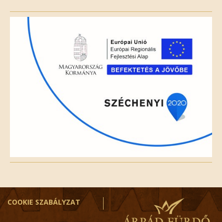
this
field
empty.
COOKIE SZABÁLYZAT