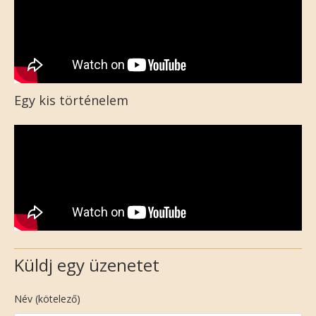
Egy kis történelem
Küldj egy üzenetet
Név (kötelező)