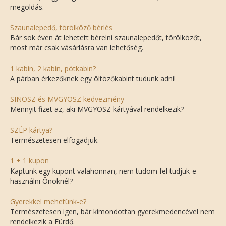
megoldás.
Szaunalepedő, törölköző bérlés
Bár sok éven át lehetett bérelni szaunalepedőt, törölközőt,
most már csak vásárlásra van lehetőség.
1 kabin, 2 kabin, pótkabin?
A párban érkezőknek egy öltözőkabint tudunk adni!
SINOSZ és MVGYOSZ kedvezmény
Mennyit fizet az, aki MVGYOSZ kártyával rendelkezik?
SZÉP kártya?
Természetesen elfogadjuk.
1 + 1 kupon
Kaptunk egy kupont valahonnan, nem tudom fel tudjuk-e
használni Önöknél?
Gyerekkel mehetünk-e?
Természetesen igen, bár kimondottan gyerekmedencével nem
rendelkezik a Fürdő.