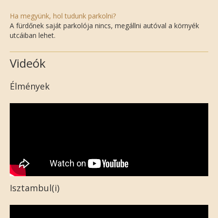
Ha megyünk, hol tudunk parkolni?
A fürdőnek saját parkolója nincs, megállni autóval a környék
utcáiban lehet.
Videók
Élmények
Isztambul(i)