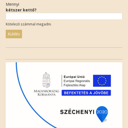
Mennyi
kétszer kettő?
Kötelező számmal megadni.
Please
leave
this
field
empty.