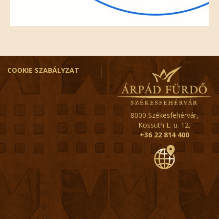
COOKIE SZABÁLYZAT
8000 Székesfehérvár,
Kossuth L. u. 12.
+36 22 814 400