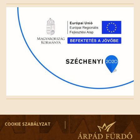
field
empty.
COOKIE SZABÁLYZAT