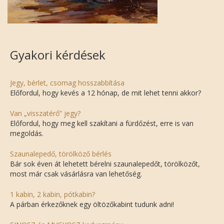
Gyakori kérdések
Jegy, bérlet, csomag hosszabbítása
Előfordul, hogy kevés a 12 hónap, de mit lehet tenni akkor?
Van „visszatérő” jegy?
Előfordul, hogy meg kell szakítani a fürdőzést, erre is van
megoldás.
Szaunalepedő, törölköző bérlés
Bár sok éven át lehetett bérelni szaunalepedőt, törölközőt,
most már csak vásárlásra van lehetőség.
1 kabin, 2 kabin, pótkabin?
A párban érkezőknek egy öltözőkabint tudunk adni!