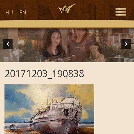
Toggle
HU
EN
naviga
20171203_190838