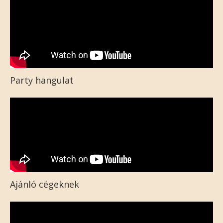
Party hangulat
Ajánló cégeknek