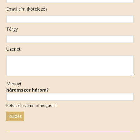
Email cím (kötelező)
Tárgy
Üzenet
Mennyi
háromszor három?
Kötelező számmal megadni.
Please
leave
this