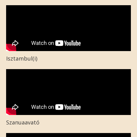
Isztambul(i)
Szanuaavató