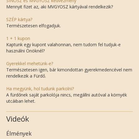
SINOSZ és MVGYOSZ kedvezmény
Mennyit fizet az, aki MVGYOSZ kártyával rendelkezik?
SZÉP kártya?
Természetesen elfogadjuk.
1 + 1 kupon
Kaptunk egy kupont valahonnan, nem tudom fel tudjuk-e
használni Önöknél?
Gyerekkel mehetünk-e?
Természetesen igen, bár kimondottan gyerekmedencével nem
rendelkezik a Fürdő.
Ha megyünk, hol tudunk parkolni?
A fürdőnek saját parkolója nincs, megállni autóval a környék
utcáiban lehet.
Videók
Élmények