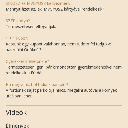
SINOSZ és MVGYOSZ kedvezmény
Mennyit fizet az, aki MVGYOSZ kártyával rendelkezik?
SZÉP kártya?
Természetesen elfogadjuk.
1 + 1 kupon
Kaptunk egy kupont valahonnan, nem tudom fel tudjuk-e
használni Önöknél?
Gyerekkel mehetünk-e?
Természetesen igen, bár kimondottan gyerekmedencével nem
rendelkezik a Fürdő.
Ha megyünk, hol tudunk parkolni?
A fürdőnek saját parkolója nincs, megállni autóval a környék
utcáiban lehet.
Videók
Élmények