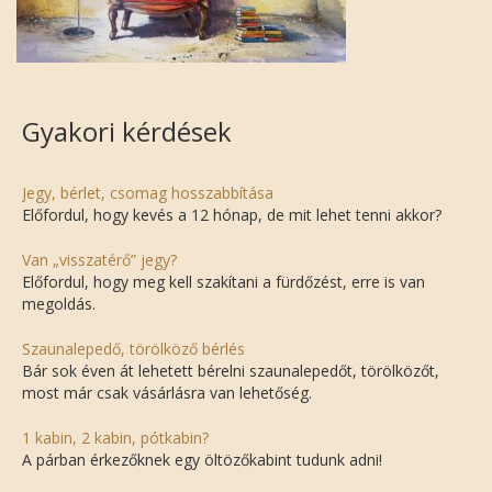
Gyakori kérdések
Jegy, bérlet, csomag hosszabbítása
Előfordul, hogy kevés a 12 hónap, de mit lehet tenni akkor?
Van „visszatérő” jegy?
Előfordul, hogy meg kell szakítani a fürdőzést, erre is van
megoldás.
Szaunalepedő, törölköző bérlés
Bár sok éven át lehetett bérelni szaunalepedőt, törölközőt,
most már csak vásárlásra van lehetőség.
1 kabin, 2 kabin, pótkabin?
A párban érkezőknek egy öltözőkabint tudunk adni!