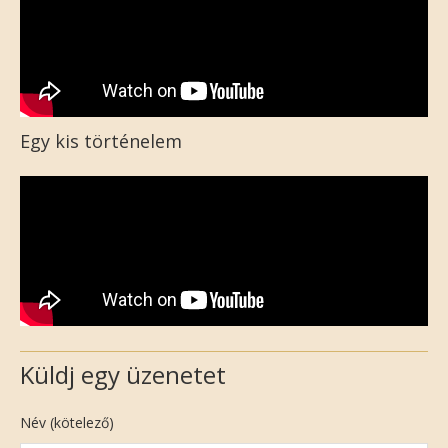
Egy kis történelem
Küldj egy üzenetet
Név (kötelező)