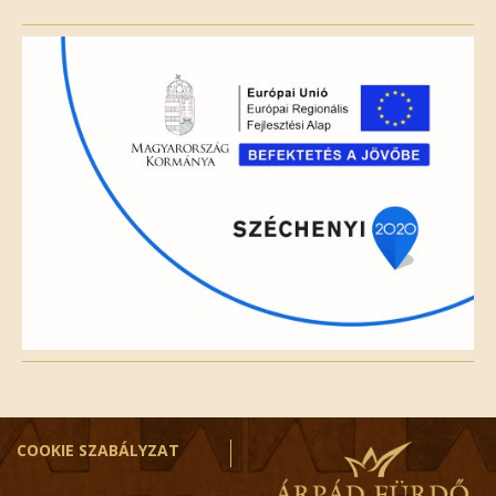
this
field
empty.
COOKIE SZABÁLYZAT