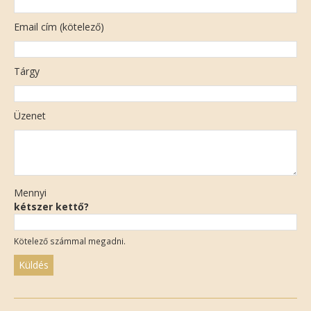
Email cím (kötelező)
Tárgy
Üzenet
Mennyi
kétszer kettő?
Kötelező számmal megadni.
Please
leave