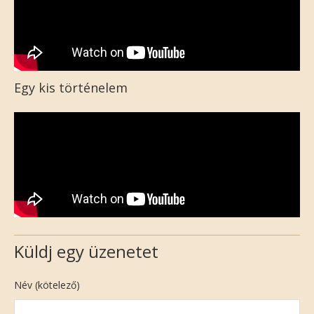
Egy kis történelem
Küldj egy üzenetet
Név (kötelező)