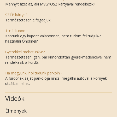
Mennyit fizet az, aki MVGYOSZ kártyával rendelkezik?
SZÉP kártya?
Természetesen elfogadjuk.
1 + 1 kupon
Kaptunk egy kupont valahonnan, nem tudom fel tudjuk-e
használni Önöknél?
Gyerekkel mehetünk-e?
Természetesen igen, bár kimondottan gyerekmedencével nem
rendelkezik a Fürdő.
Ha megyünk, hol tudunk parkolni?
A fürdőnek saját parkolója nincs, megállni autóval a környék
utcáiban lehet.
Videók
Élmények