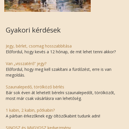
Gyakori kérdések
Jegy, bérlet, csomag hosszabbítása
Előfordul, hogy kevés a 12 hónap, de mit lehet tenni akkor?
Van „visszatérő” jegy?
Előfordul, hogy meg kell szakítani a fürdőzést, erre is van
megoldás.
Szaunalepedő, törölköző bérlés
Bár sok éven át lehetett bérelni szaunalepedőt, törölközőt,
most már csak vásárlásra van lehetőség.
1 kabin, 2 kabin, pótkabin?
A párban érkezőknek egy öltözőkabint tudunk adni!
SINOSZ és MVGYOSZ kedvezmény