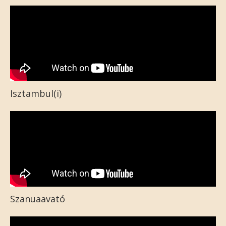
Isztambul(i)
Szanuaavató