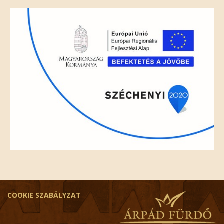
field
empty.
COOKIE SZABÁLYZAT