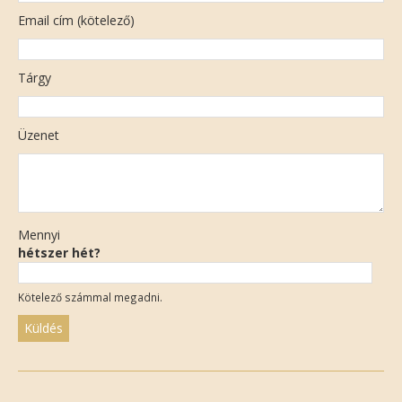
Email cím (kötelező)
Tárgy
Üzenet
Mennyi
hétszer hét?
Kötelező számmal megadni.
Please
leave
this