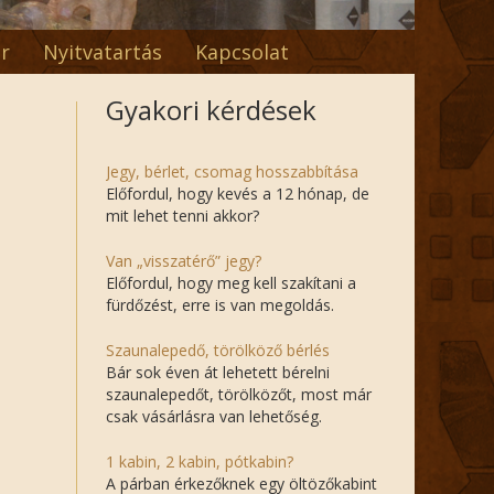
r
Nyitvatartás
Kapcsolat
Gyakori kérdések
Jegy, bérlet, csomag hosszabbítása
Előfordul, hogy kevés a 12 hónap, de
mit lehet tenni akkor?
Van „visszatérő” jegy?
Előfordul, hogy meg kell szakítani a
fürdőzést, erre is van megoldás.
Szaunalepedő, törölköző bérlés
Bár sok éven át lehetett bérelni
szaunalepedőt, törölközőt, most már
csak vásárlásra van lehetőség.
1 kabin, 2 kabin, pótkabin?
A párban érkezőknek egy öltözőkabint