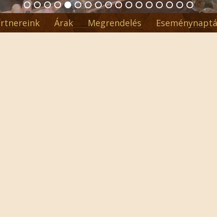
rtnereink
Árak
Megrendelés
Eseménynaptá