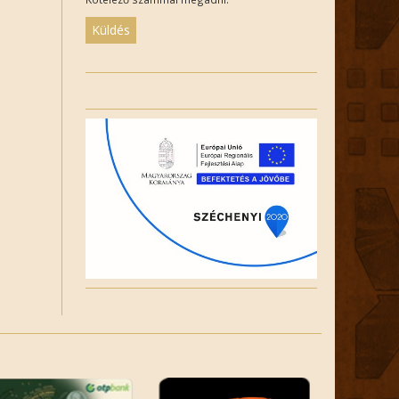
Please
leave
this
field
empty.