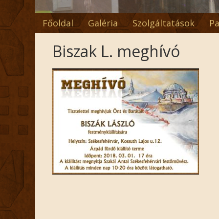
Főoldal
Galéria
Szolgáltatások
Pa
Biszak L. meghívó