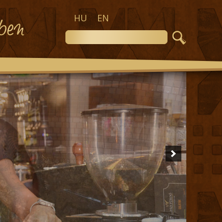
HU
EN