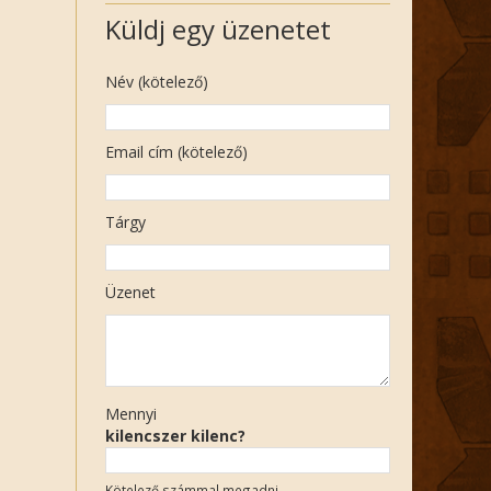
Küldj egy üzenetet
Név (kötelező)
Email cím (kötelező)
Tárgy
Üzenet
Mennyi
kilencszer kilenc?
Kötelező számmal megadni.