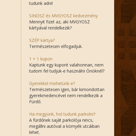
tudunk adni!
SINOSZ és MVGYOSZ kedvezmény
Mennyit fizet az, aki MVGYOSZ
kártyával rendelkezik?
SZÉP kártya?
Természetesen elfogadjuk.
1 + 1 kupon
Kaptunk egy kupont valahonnan, nem
tudom fel tudjuk-e használni Önöknél?
Gyerekkel mehetünk-e?
Természetesen igen, bár kimondottan
gyerekmedencével nem rendelkezik a
Fürdő.
Ha megyünk, hol tudunk parkolni?
A fürdőnek saját parkolója nincs,
megállni autóval a környék utcáiban
lehet.