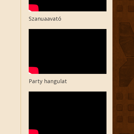
Szanuaavató
Party hangulat