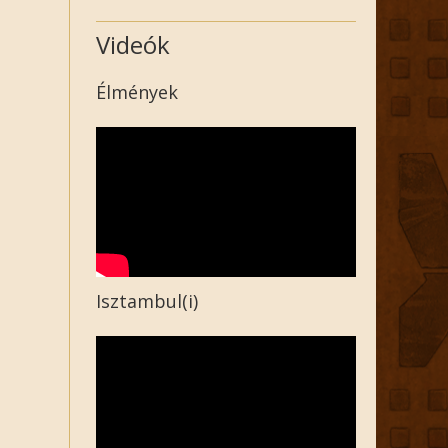
Videók
Élmények
Isztambul(i)