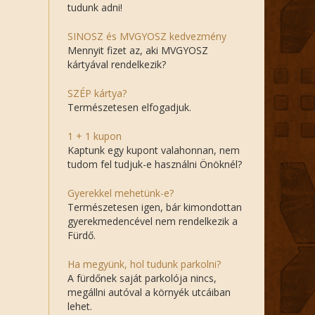
tudunk adni!
SINOSZ és MVGYOSZ kedvezmény
Mennyit fizet az, aki MVGYOSZ
kártyával rendelkezik?
SZÉP kártya?
Természetesen elfogadjuk.
1 + 1 kupon
Kaptunk egy kupont valahonnan, nem
tudom fel tudjuk-e használni Önöknél?
Gyerekkel mehetünk-e?
Természetesen igen, bár kimondottan
gyerekmedencével nem rendelkezik a
Fürdő.
Ha megyünk, hol tudunk parkolni?
A fürdőnek saját parkolója nincs,
megállni autóval a környék utcáiban
lehet.