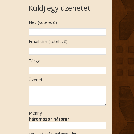
Küldj egy üzenetet
Név (kötelező)
Email cím (kötelező)
Tárgy
Üzenet
Mennyi
háromszor három?
Kötelező számmal megadni.