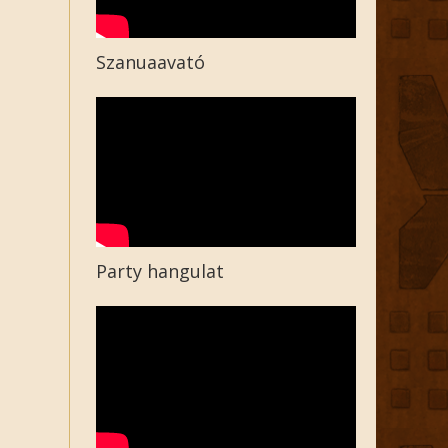
Szanuaavató
Party hangulat