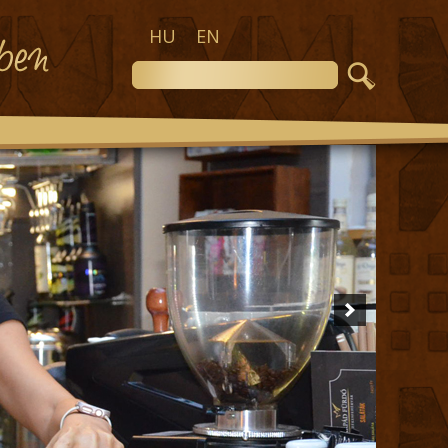
HU
EN