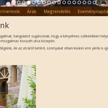
rtnereink
Árak
Megrendelés
Eseménynaptá
unk
nyugalmat, hangulatot sugároznak, hogy a kényelmes székeinkben hely
a mozgalmas Kossuth utca közepén.
eink, de az utcáról betérő, szomjukat oltani kívánó erre járók is i