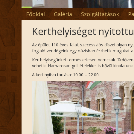
Főoldal
Galéria
Szolgáltatások
Pa
Kerthelyiséget nyitott
Az épület 110 éves falai, szecessziós díszei olyan 
foglaló vendégeink egy oázisban érzhetik magukat 
Kerthelyiségünket természetesen nemcsak fürdővendég
vehetik. Hamarosan grill ételekkel is bővül kínálatunk.
A kert nyitva tartása: 10.00 – 22.00