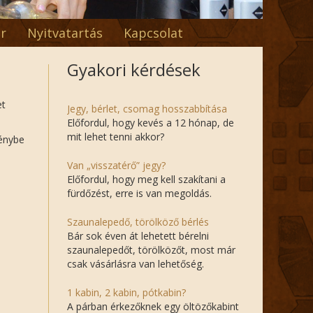
r
Nyitvatartás
Kapcsolat
Gyakori kérdések
et
Jegy, bérlet, csomag hosszabbítása
Előfordul, hogy kevés a 12 hónap, de
mit lehet tenni akkor?
génybe
Van „visszatérő” jegy?
Előfordul, hogy meg kell szakítani a
fürdőzést, erre is van megoldás.
Szaunalepedő, törölköző bérlés
Bár sok éven át lehetett bérelni
szaunalepedőt, törölközőt, most már
csak vásárlásra van lehetőség.
1 kabin, 2 kabin, pótkabin?
A párban érkezőknek egy öltözőkabint