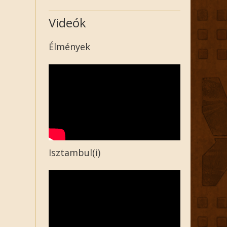
Videók
Élmények
Isztambul(i)