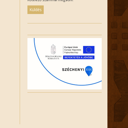
Please
leave
this
field
empty.