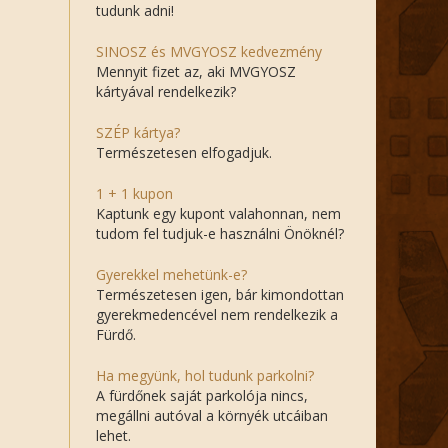
tudunk adni!
SINOSZ és MVGYOSZ kedvezmény
Mennyit fizet az, aki MVGYOSZ
kártyával rendelkezik?
SZÉP kártya?
Természetesen elfogadjuk.
1 + 1 kupon
Kaptunk egy kupont valahonnan, nem
tudom fel tudjuk-e használni Önöknél?
Gyerekkel mehetünk-e?
Természetesen igen, bár kimondottan
gyerekmedencével nem rendelkezik a
Fürdő.
Ha megyünk, hol tudunk parkolni?
A fürdőnek saját parkolója nincs,
megállni autóval a környék utcáiban
lehet.