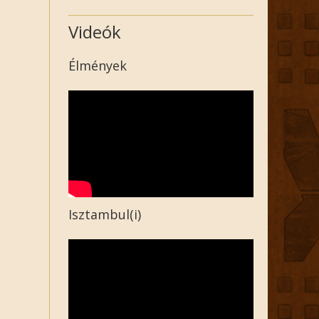
Videók
Élmények
Isztambul(i)