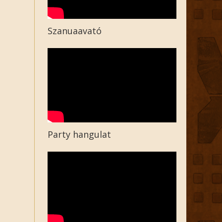
Szanuaavató
Party hangulat