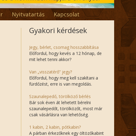
r
Nyitvatartás
Kapcsolat
Gyakori kérdések
Jegy, bérlet, csomag hosszabbítása
Előfordul, hogy kevés a 12 hónap, de
mit lehet tenni akkor?
Van „visszatérő” jegy?
Előfordul, hogy meg kell szakítani a
fürdőzést, erre is van megoldás.
Szaunalepedő, törölköző bérlés
Bár sok éven át lehetett bérelni
szaunalepedőt, törölközőt, most már
csak vásárlásra van lehetőség.
1 kabin, 2 kabin, pótkabin?
A párban érkezőknek egy öltözőkabint