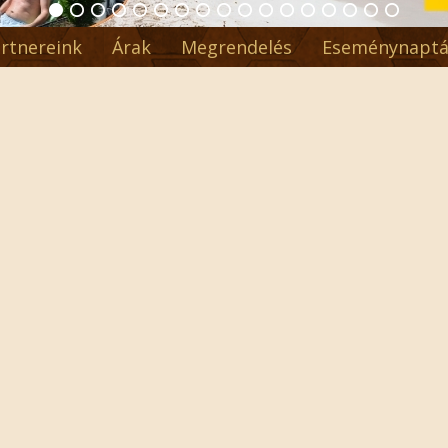
rtnereink
Árak
Megrendelés
Eseménynaptá