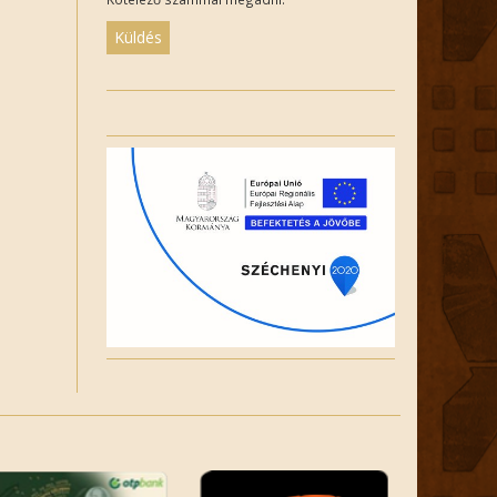
Please
leave
this
field
empty.