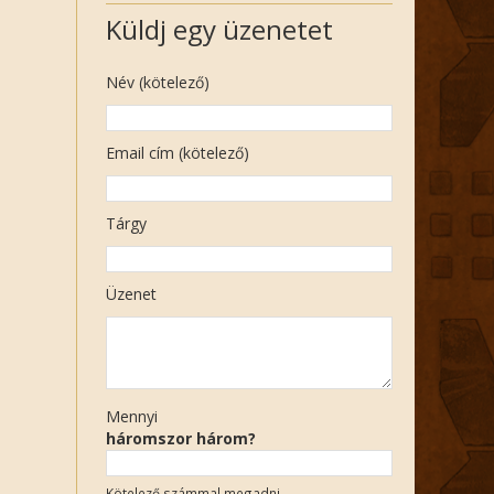
Küldj egy üzenetet
Név (kötelező)
Email cím (kötelező)
Tárgy
Üzenet
Mennyi
háromszor három?
Kötelező számmal megadni.