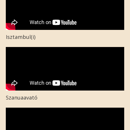
Isztambul(i)
Szanuaavató