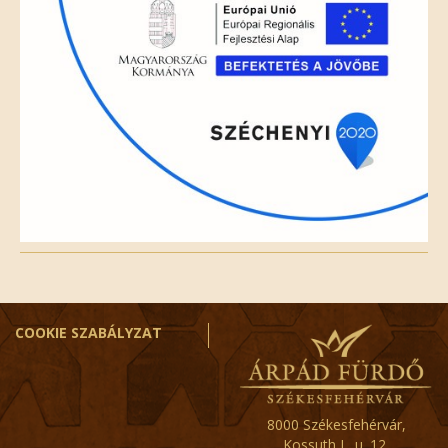
COOKIE SZABÁLYZAT
8000 Székesfehérvár,
Kossuth L. u. 12.