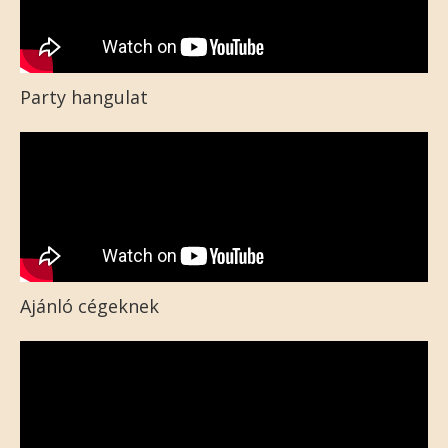
Party hangulat
Ajánló cégeknek