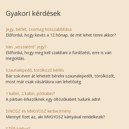
Gyakori kérdések
Jegy, bérlet, csomag hosszabbítása
Előfordul, hogy kevés a 12 hónap, de mit lehet tenni akkor?
Van „visszatérő” jegy?
Előfordul, hogy meg kell szakítani a fürdőzést, erre is van
megoldás.
Szaunalepedő, törölköző bérlés
Bár sok éven át lehetett bérelni szaunalepedőt, törölközőt,
most már csak vásárlásra van lehetőség.
1 kabin, 2 kabin, pótkabin?
A párban érkezőknek egy öltözőkabint tudunk adni!
SINOSZ és MVGYOSZ kedvezmény
Mennyit fizet az, aki MVGYOSZ kártyával rendelkezik?
SZÉP kártya?