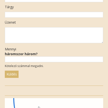
Tárgy
Üzenet
Mennyi
háromszor három?
Kötelező számmal megadni.
Please
leave
this
field
empty.