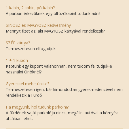
1 kabin, 2 kabin, pótkabin?
A párban érkezőknek egy öltözőkabint tudunk adni!
SINOSZ és MVGYOSZ kedvezmény
Mennyit fizet az, aki MVGYOSZ kártyával rendelkezik?
SZÉP kártya?
Természetesen elfogadjuk.
1 + 1 kupon
Kaptunk egy kupont valahonnan, nem tudom fel tudjuk-e
használni Önöknél?
Gyerekkel mehetünk-e?
Természetesen igen, bár kimondottan gyerekmedencével nem
rendelkezik a Fürdő.
Ha megyünk, hol tudunk parkolni?
A fürdőnek saját parkolója nincs, megállni autóval a környék
utcáiban lehet.