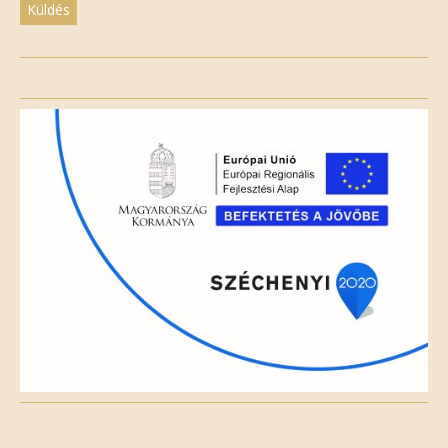
Please
leave
this
field
empty.