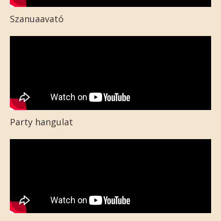
Szanuaavató
Party hangulat