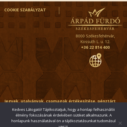
COOKIE SZABÁLYZAT
8000 Székesfehérvár,
Kossuth L. u. 12.
+36 22 814 400
Jegyek, utalványok, csomagok értékesítése, pénztárt
érintő kérdések:
ertekesito@fehervar-arpadfurdo.hu
Kedves Látogató! Tájékoztatjuk, hogy a honlap felhasználói
élmény fokozásának érdekében sütiket alkalmazunk. A
Általános érdeklődés:
info@fehervar-arpadfurdo.hu
honlapunk használatával ön a tájékoztatásunkat tudomásul
veszi.