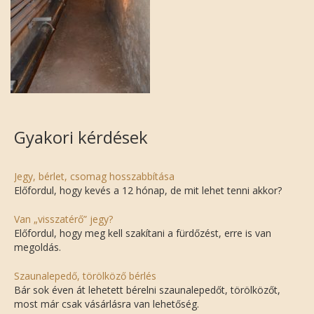
Gyakori kérdések
Jegy, bérlet, csomag hosszabbítása
Előfordul, hogy kevés a 12 hónap, de mit lehet tenni akkor?
Van „visszatérő” jegy?
Előfordul, hogy meg kell szakítani a fürdőzést, erre is van
megoldás.
Szaunalepedő, törölköző bérlés
Bár sok éven át lehetett bérelni szaunalepedőt, törölközőt,
most már csak vásárlásra van lehetőség.