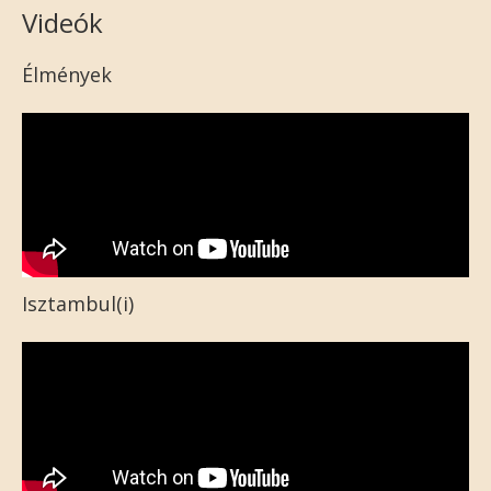
Videók
Élmények
Isztambul(i)