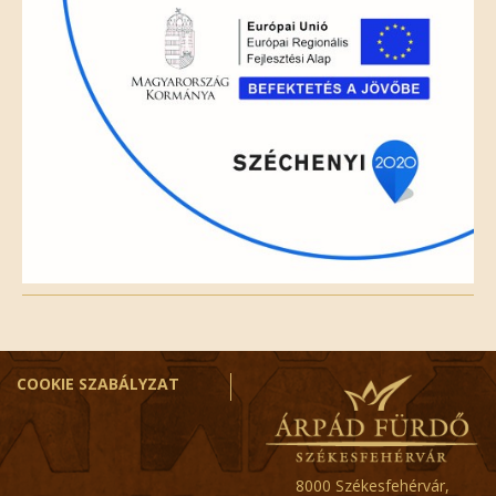
COOKIE SZABÁLYZAT
8000 Székesfehérvár,