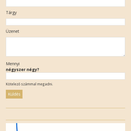
Tárgy
Üzenet
Mennyi
négyszer négy?
Kötelező számmal megadni.
Please
leave
this
field
empty.