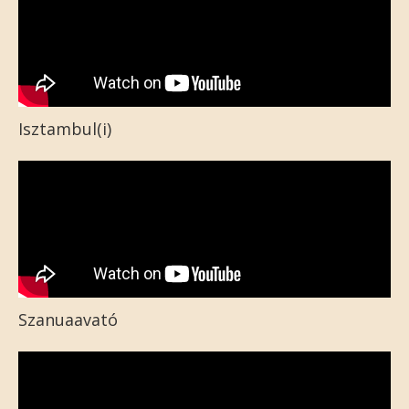
Isztambul(i)
Szanuaavató