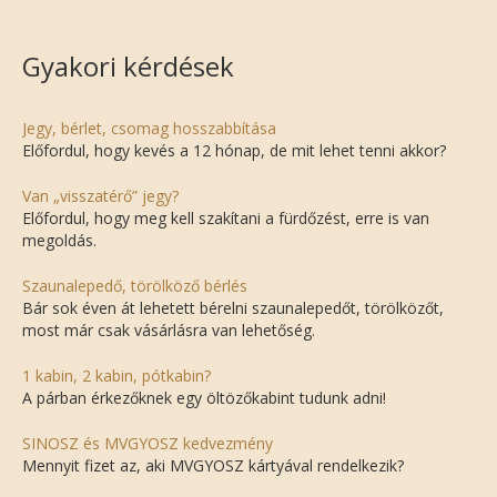
Gyakori kérdések
Jegy, bérlet, csomag hosszabbítása
Előfordul, hogy kevés a 12 hónap, de mit lehet tenni akkor?
Van „visszatérő” jegy?
Előfordul, hogy meg kell szakítani a fürdőzést, erre is van
megoldás.
Szaunalepedő, törölköző bérlés
Bár sok éven át lehetett bérelni szaunalepedőt, törölközőt,
most már csak vásárlásra van lehetőség.
1 kabin, 2 kabin, pótkabin?
A párban érkezőknek egy öltözőkabint tudunk adni!
SINOSZ és MVGYOSZ kedvezmény
Mennyit fizet az, aki MVGYOSZ kártyával rendelkezik?