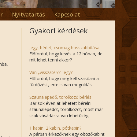
r
Nyitvatartás
Kapcsolat
Gyakori kérdések
Jegy, bérlet, csomag hosszabbítása
Előfordul, hogy kevés a 12 hónap, de
mit lehet tenni akkor?
amba,
Van „visszatérő” jegy?
Előfordul, hogy meg kell szakítani a
fürdőzést, erre is van megoldás.
Szaunalepedő, törölköző bérlés
Bár sok éven át lehetett bérelni
szaunalepedőt, törölközőt, most már
csak vásárlásra van lehetőség.
1 kabin, 2 kabin, pótkabin?
A párban érkezőknek egy öltözőkabint