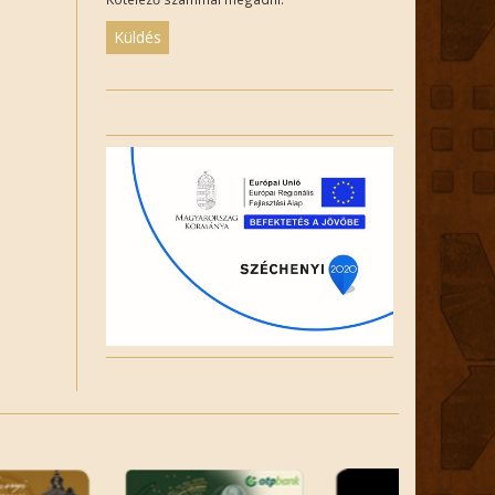
Please
leave
this
field
empty.