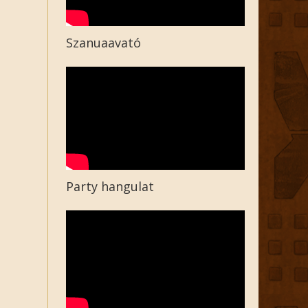
Szanuaavató
Party hangulat