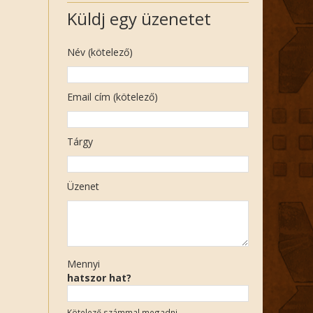
Küldj egy üzenetet
Név (kötelező)
Email cím (kötelező)
Tárgy
Üzenet
Mennyi
hatszor hat?
Kötelező számmal megadni.