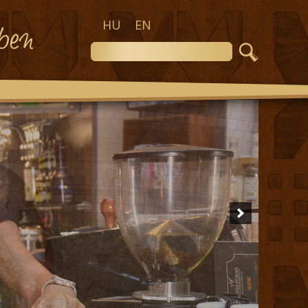
HU
EN