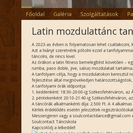
Főoldal
Galéria
Szolgáltatások
Pa
Latin mozdulattánc ta
A 2023-as évben is folyamatosan lehet csatlakozni, k
Azt a hiányt szeretnénk pótolni ezzel a tanfolyamma
táncolni, de nincs kivel.
Az órákon a latin fitness bemelegítést követően – eg
rumba, paso doble, jive, salsa) mozdulatait tartalmaz
A tanfolyam célja, hogy a mozdulatokon keresztül n
fejlesztése által megnövekedjen határozottságotok,
A tanfolyami órák időpontja:
1. keddenként: 18:30-20:00-ig Székesfehérváron, az 
2. péntekenként 20:10-21:40-ig Székesfehérváron, az 
A táncórák alkalmankénti díja: 2.500 Ft. A 4 alkalmas 
Kérlek érdeklődés esetén jelezzétek regisztrációtokat
Messengeren vagy a soulcontactdance@gmail.com e
Soulcontact Tánciskola
Kapcsolódj a lelkeddel!