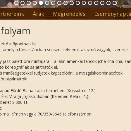
rtnereink
Árak
Megrendelés
Eseménynaptá
nfolyam
ettő időpontban is!
l, amely a társastáncban sokszor felmerül, azaz nő vagyok, szeretek
y jazz balett óra mintájára – a latin amerikai táncok (cha-cha-cha, s
ó koreográfiák sajátíthatók el.
ői minőségetekkel tudjatok kapcsolódni; a mozgáskoordinációtok
 önbizalmatok!
Árpád Fürdő Blaha Lujza termében. (Kossuth u. 12.)
Élet Virága Jógastúdióban (Kelemen Béla u. 1.).
bérlet 8.000 Ft.
:
-mail címen vagy a 70/350-0646 telefonszámon!