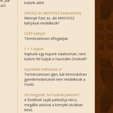
tudunk adni!
SINOSZ és MVGYOSZ kedvezmény
Mennyit fizet az, aki MVGYOSZ
kártyával rendelkezik?
SZÉP kártya?
Természetesen elfogadjuk.
1 + 1 kupon
Kaptunk egy kupont valahonnan, nem
tudom fel tudjuk-e használni Önöknél?
Gyerekkel mehetünk-e?
Természetesen igen, bár kimondottan
gyerekmedencével nem rendelkezik a
Fürdő.
Ha megyünk, hol tudunk parkolni?
A fürdőnek saját parkolója nincs,
megállni autóval a környék utcáiban
lehet.