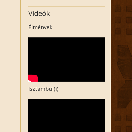
Videók
Élmények
Isztambul(i)