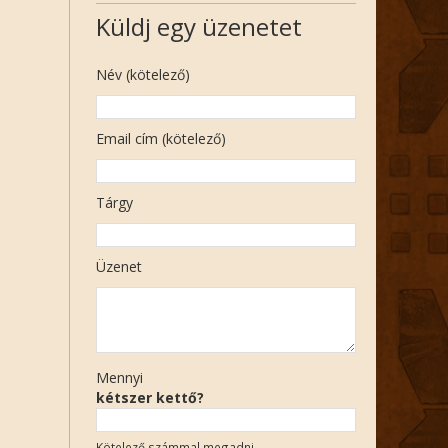
Küldj egy üzenetet
Név (kötelező)
Email cím (kötelező)
Tárgy
Üzenet
Mennyi
kétszer kettő?
Kötelező számmal megadni.