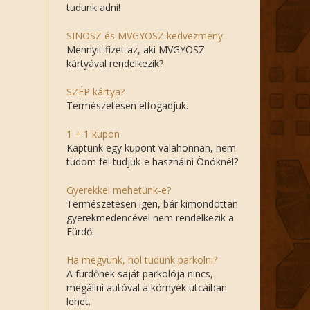
tudunk adni!
SINOSZ és MVGYOSZ kedvezmény
Mennyit fizet az, aki MVGYOSZ
kártyával rendelkezik?
SZÉP kártya?
Természetesen elfogadjuk.
1 + 1 kupon
Kaptunk egy kupont valahonnan, nem
tudom fel tudjuk-e használni Önöknél?
Gyerekkel mehetünk-e?
Természetesen igen, bár kimondottan
gyerekmedencével nem rendelkezik a
Fürdő.
Ha megyünk, hol tudunk parkolni?
A fürdőnek saját parkolója nincs,
megállni autóval a környék utcáiban
lehet.