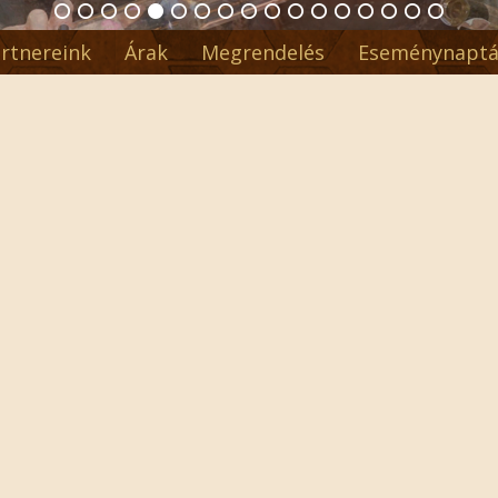
rtnereink
Árak
Megrendelés
Eseménynaptá