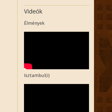
Videók
Élmények
Isztambul(i)