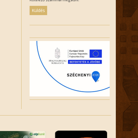
Please
leave
this
field
empty.