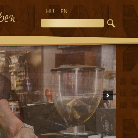
HU
EN