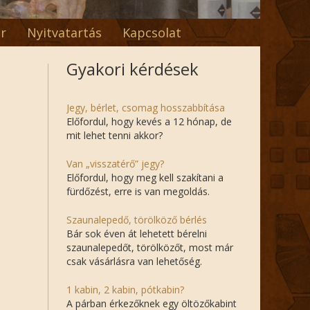
r
Nyitvatartás
Kapcsolat
Gyakori kérdések
Jegy, bérlet, csomag hosszabbítása
Előfordul, hogy kevés a 12 hónap, de
mit lehet tenni akkor?
Van „visszatérő” jegy?
Előfordul, hogy meg kell szakítani a
fürdőzést, erre is van megoldás.
Szaunalepedő, törölköző bérlés
Bár sok éven át lehetett bérelni
szaunalepedőt, törölközőt, most már
csak vásárlásra van lehetőség.
1 kabin, 2 kabin, pótkabin?
A párban érkezőknek egy öltözőkabint