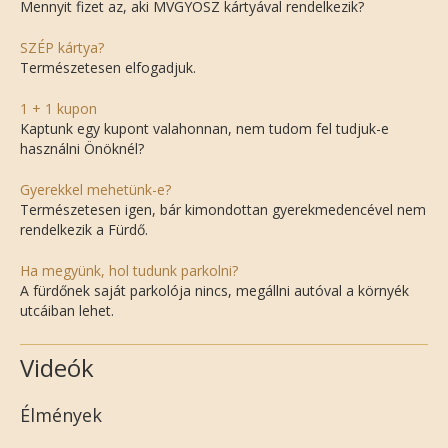
Mennyit fizet az, aki MVGYOSZ kártyával rendelkezik?
SZÉP kártya?
Természetesen elfogadjuk.
1 + 1 kupon
Kaptunk egy kupont valahonnan, nem tudom fel tudjuk-e
használni Önöknél?
Gyerekkel mehetünk-e?
Természetesen igen, bár kimondottan gyerekmedencével nem
rendelkezik a Fürdő.
Ha megyünk, hol tudunk parkolni?
A fürdőnek saját parkolója nincs, megállni autóval a környék
utcáiban lehet.
Videók
Élmények