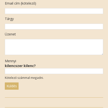
Email cím (kötelező)
Tárgy
Üzenet
Mennyi
kilencszer kilenc?
Kötelező számmal megadni.
Please
leave
this