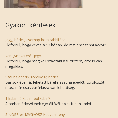
Gyakori kérdések
Jegy, bérlet, csomag hosszabbítása
Előfordul, hogy kevés a 12 hónap, de mit lehet tenni akkor?
Van „visszatérő” jegy?
Előfordul, hogy meg kell szakítani a fürdőzést, erre is van
megoldás.
Szaunalepedő, törölköző bérlés
Bár sok éven át lehetett bérelni szaunalepedőt, törölközőt,
most már csak vásárlásra van lehetőség.
1 kabin, 2 kabin, pótkabin?
A párban érkezőknek egy öltözőkabint tudunk adni!
SINOSZ és MVGYOSZ kedvezmény