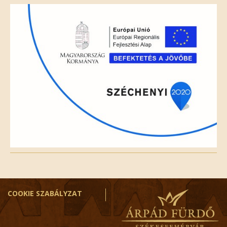
field
empty.
COOKIE SZABÁLYZAT