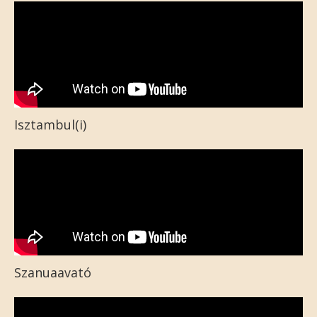
Isztambul(i)
Szanuaavató