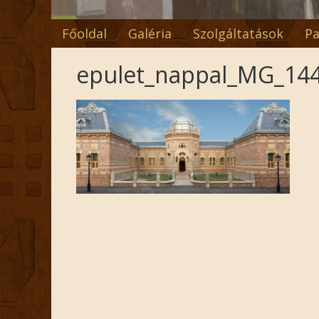
Főoldal
Galéria
Szolgáltatások
Pa
epulet_nappal_MG_14