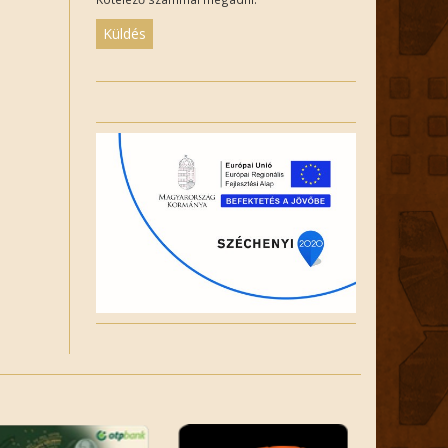
Please
leave
this
field
empty.