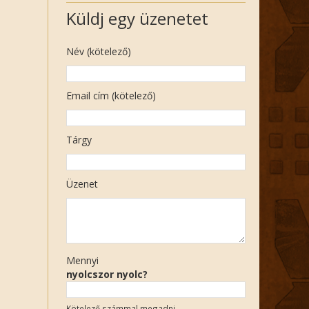
Küldj egy üzenetet
Név (kötelező)
Email cím (kötelező)
Tárgy
Üzenet
Mennyi
nyolcszor nyolc?
Kötelező számmal megadni.