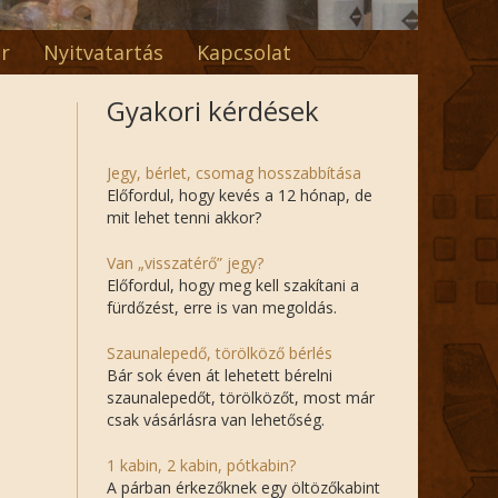
r
Nyitvatartás
Kapcsolat
Gyakori kérdések
Jegy, bérlet, csomag hosszabbítása
Előfordul, hogy kevés a 12 hónap, de
mit lehet tenni akkor?
Van „visszatérő” jegy?
Előfordul, hogy meg kell szakítani a
fürdőzést, erre is van megoldás.
Szaunalepedő, törölköző bérlés
Bár sok éven át lehetett bérelni
szaunalepedőt, törölközőt, most már
csak vásárlásra van lehetőség.
1 kabin, 2 kabin, pótkabin?
A párban érkezőknek egy öltözőkabint