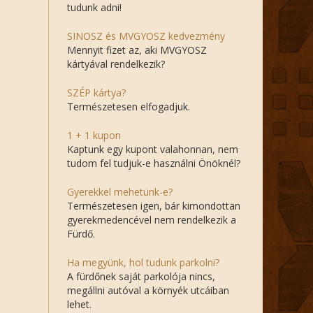
tudunk adni!
SINOSZ és MVGYOSZ kedvezmény
Mennyit fizet az, aki MVGYOSZ
kártyával rendelkezik?
SZÉP kártya?
Természetesen elfogadjuk.
1 + 1 kupon
Kaptunk egy kupont valahonnan, nem
tudom fel tudjuk-e használni Önöknél?
Gyerekkel mehetünk-e?
Természetesen igen, bár kimondottan
gyerekmedencével nem rendelkezik a
Fürdő.
Ha megyünk, hol tudunk parkolni?
A fürdőnek saját parkolója nincs,
megállni autóval a környék utcáiban
lehet.