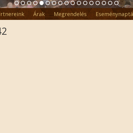
rtnereink
Árak
Megrendelés
Eseménynaptá
42