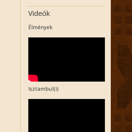
Videók
Élmények
Isztambul(i)