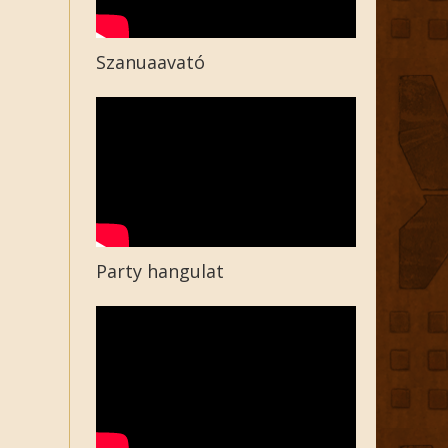
Szanuaavató
Party hangulat