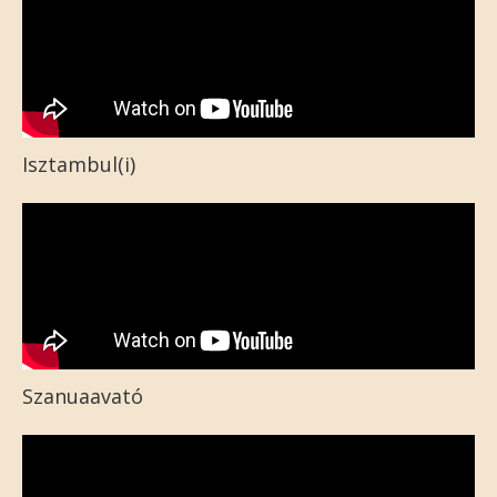
Isztambul(i)
Szanuaavató