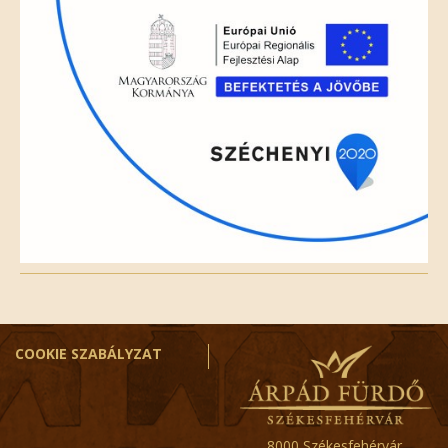
COOKIE SZABÁLYZAT
8000 Székesfehérvár,