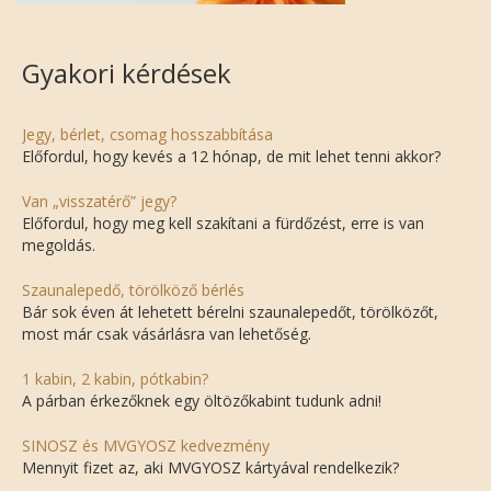
Gyakori kérdések
Jegy, bérlet, csomag hosszabbítása
Előfordul, hogy kevés a 12 hónap, de mit lehet tenni akkor?
Van „visszatérő” jegy?
Előfordul, hogy meg kell szakítani a fürdőzést, erre is van
megoldás.
Szaunalepedő, törölköző bérlés
Bár sok éven át lehetett bérelni szaunalepedőt, törölközőt,
most már csak vásárlásra van lehetőség.
1 kabin, 2 kabin, pótkabin?
A párban érkezőknek egy öltözőkabint tudunk adni!
SINOSZ és MVGYOSZ kedvezmény
Mennyit fizet az, aki MVGYOSZ kártyával rendelkezik?