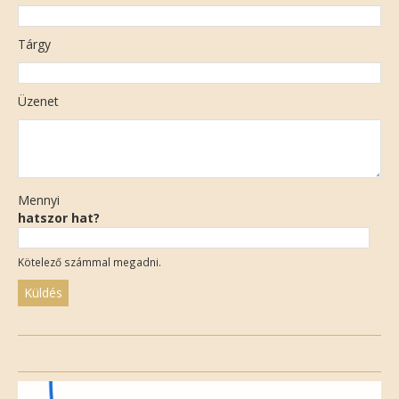
Tárgy
Üzenet
Mennyi
hatszor hat?
Kötelező számmal megadni.
Please
leave
this
field
empty.