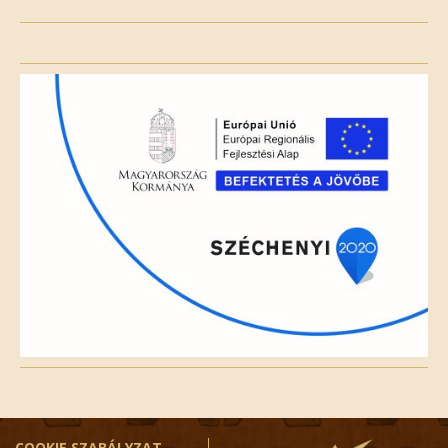
Please
leave
this
field
empty.
COOKIE SZABÁLYZAT