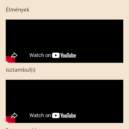
Élmények
Isztambul(i)