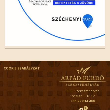
COOKIE SZABÁLYZAT
8000 Székesfehérvár,
Kossuth L. u. 12.
+36 22 814 400