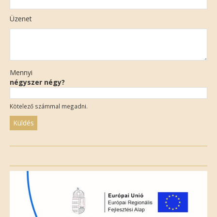
Üzenet
Mennyi
négyszer négy?
Kötelező számmal megadni.
Please
leave
this
field
empty.