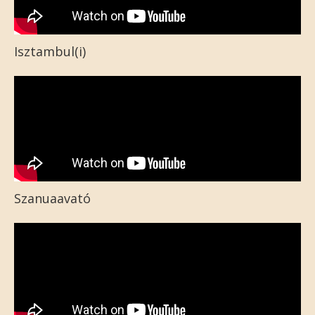
Isztambul(i)
Szanuaavató