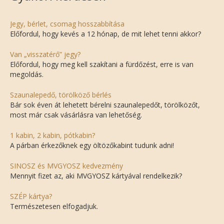
Jegy, bérlet, csomag hosszabbítása
Előfordul, hogy kevés a 12 hónap, de mit lehet tenni akkor?
Van „visszatérő” jegy?
Előfordul, hogy meg kell szakítani a fürdőzést, erre is van
megoldás.
Szaunalepedő, törölköző bérlés
Bár sok éven át lehetett bérelni szaunalepedőt, törölközőt,
most már csak vásárlásra van lehetőség.
1 kabin, 2 kabin, pótkabin?
A párban érkezőknek egy öltözőkabint tudunk adni!
SINOSZ és MVGYOSZ kedvezmény
Mennyit fizet az, aki MVGYOSZ kártyával rendelkezik?
SZÉP kártya?
Természetesen elfogadjuk.