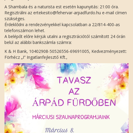
A Shambala és a naturista est esetén kapunyitás: 21:00 óra.
Regisztrálni az ertekesito@fehervar-arpadfurdo.hu e-mail címen
szükséges.
Érdeklődni a rendezvényekkel kapcsolatban a 22/814-400-as
telefonszámon lehet.
A belépőt előre kérjük utalni a regisztrációtól számított 24 órán
belül az alábbi bankszámla számra:
K & H Bank, 10402908-50526556-69691005, Kedvezményezett:
Förhécz „I” Ingatlanfejlesztő Kft.,