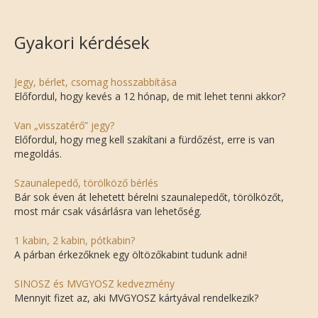
Gyakori kérdések
Jegy, bérlet, csomag hosszabbítása
Előfordul, hogy kevés a 12 hónap, de mit lehet tenni akkor?
Van „visszatérő” jegy?
Előfordul, hogy meg kell szakítani a fürdőzést, erre is van
megoldás.
Szaunalepedő, törölköző bérlés
Bár sok éven át lehetett bérelni szaunalepedőt, törölközőt,
most már csak vásárlásra van lehetőség.
1 kabin, 2 kabin, pótkabin?
A párban érkezőknek egy öltözőkabint tudunk adni!
SINOSZ és MVGYOSZ kedvezmény
Mennyit fizet az, aki MVGYOSZ kártyával rendelkezik?