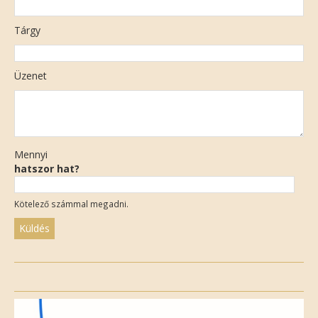
Tárgy
Üzenet
Mennyi
hatszor hat?
Kötelező számmal megadni.
Please
leave
this
field
empty.