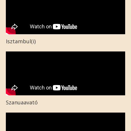
Isztambul(i)
Szanuaavató