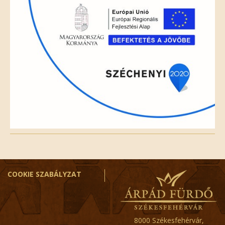
COOKIE SZABÁLYZAT
8000 Székesfehérvár,