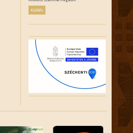
Please
leave
this
field
empty.