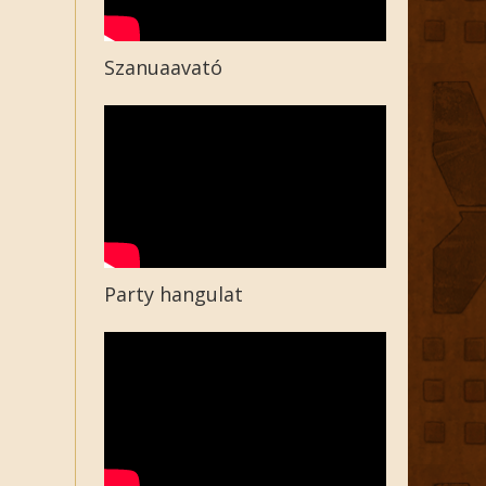
Szanuaavató
Party hangulat