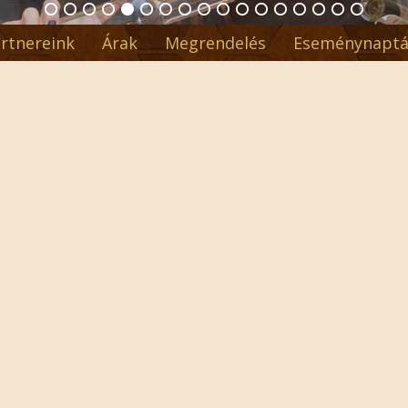
rtnereink
Árak
Megrendelés
Eseménynaptá