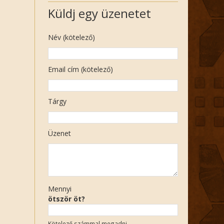
Küldj egy üzenetet
Név (kötelező)
Email cím (kötelező)
Tárgy
Üzenet
Mennyi
ötször öt?
Kötelező számmal megadni.