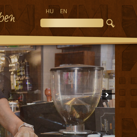
HU
EN