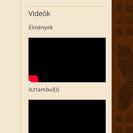
Videók
Élmények
Isztambul(i)