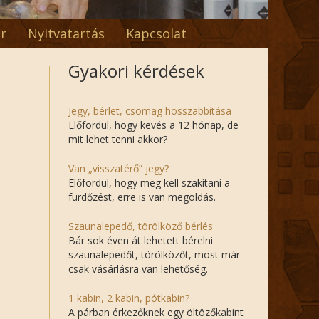
r
Nyitvatartás
Kapcsolat
Gyakori kérdések
Jegy, bérlet, csomag hosszabbítása
Előfordul, hogy kevés a 12 hónap, de
mit lehet tenni akkor?
Van „visszatérő” jegy?
Előfordul, hogy meg kell szakítani a
fürdőzést, erre is van megoldás.
Szaunalepedő, törölköző bérlés
Bár sok éven át lehetett bérelni
szaunalepedőt, törölközőt, most már
csak vásárlásra van lehetőség.
1 kabin, 2 kabin, pótkabin?
A párban érkezőknek egy öltözőkabint