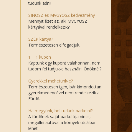
tudunk adni!
SINOSZ és MVGYOSZ kedvezmény
Mennyit fizet az, aki MVGYOSZ
kártyával rendelkezik?
SZÉP kártya?
Természetesen elfogadjuk.
1 + 1 kupon
Kaptunk egy kupont valahonnan, nem
tudom fel tudjuk-e használni Önöknél?
Gyerekkel mehetünk-e?
Természetesen igen, bár kimondottan
gyerekmedencével nem rendelkezik a
Fürdő.
Ha megyünk, hol tudunk parkolni?
A fürdőnek saját parkolója nincs,
megállni autóval a környék utcáiban
lehet.