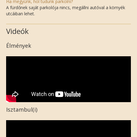
Ha megyünk, hol tudunk parkolni?
A fürdőnek saját parkolója nincs, megállni autóval a környék
utcáiban lehet.
Videók
Élmények
Isztambul(i)