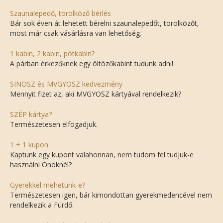
Szaunalepedő, törölköző bérlés
Bár sok éven át lehetett bérelni szaunalepedőt, törölközőt,
most már csak vásárlásra van lehetőség.
1 kabin, 2 kabin, pótkabin?
A párban érkezőknek egy öltözőkabint tudunk adni!
SINOSZ és MVGYOSZ kedvezmény
Mennyit fizet az, aki MVGYOSZ kártyával rendelkezik?
SZÉP kártya?
Természetesen elfogadjuk.
1 + 1 kupon
Kaptunk egy kupont valahonnan, nem tudom fel tudjuk-e
használni Önöknél?
Gyerekkel mehetünk-e?
Természetesen igen, bár kimondottan gyerekmedencével nem
rendelkezik a Fürdő.