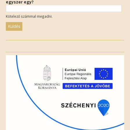
egyszer egy?
Kötelező számmal megadni.
Please
leave
this
field
empty.