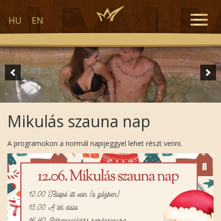
Toggle
HU
EN
naviga
Mikulás szauna nap
A programokon a normál napijeggyel lehet részt venni.