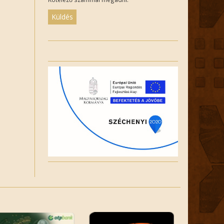
Please
leave
this
field
empty.