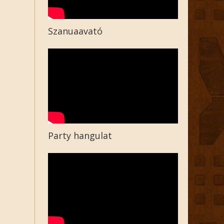
Szanuaavató
Party hangulat