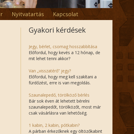
r
Nyitvatartás
Kapcsolat
Gyakori kérdések
Jegy, bérlet, csomag hosszabbítása
Előfordul, hogy kevés a 12 hónap, de
mit lehet tenni akkor?
Van „visszatérő” jegy?
Előfordul, hogy meg kell szakítani a
fürdőzést, erre is van megoldás.
Szaunalepedő, törölköző bérlés
Bár sok éven át lehetett bérelni
szaunalepedőt, törölközőt, most már
csak vásárlásra van lehetőség.
1 kabin, 2 kabin, pótkabin?
A párban érkezőknek egy öltözőkabint