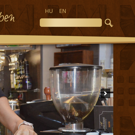
HU
EN