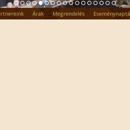
rtnereink
Árak
Megrendelés
Eseménynaptá