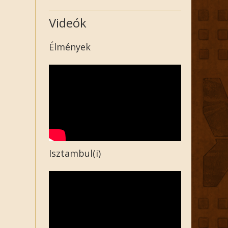
Videók
Élmények
Isztambul(i)