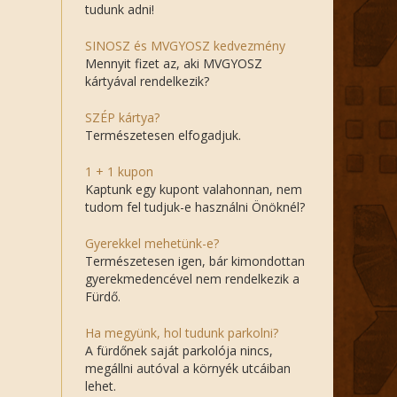
tudunk adni!
SINOSZ és MVGYOSZ kedvezmény
Mennyit fizet az, aki MVGYOSZ
kártyával rendelkezik?
SZÉP kártya?
Természetesen elfogadjuk.
1 + 1 kupon
Kaptunk egy kupont valahonnan, nem
tudom fel tudjuk-e használni Önöknél?
Gyerekkel mehetünk-e?
Természetesen igen, bár kimondottan
gyerekmedencével nem rendelkezik a
Fürdő.
Ha megyünk, hol tudunk parkolni?
A fürdőnek saját parkolója nincs,
megállni autóval a környék utcáiban
lehet.