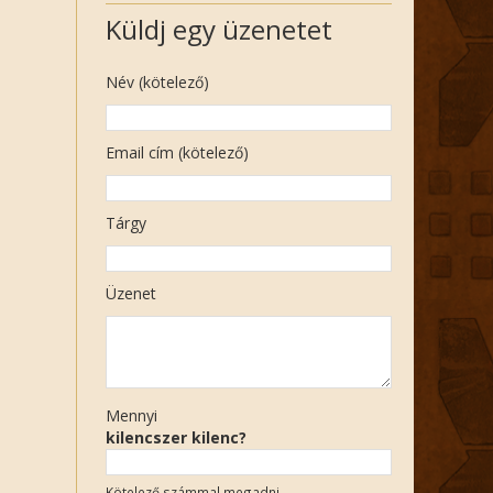
Küldj egy üzenetet
Név (kötelező)
Email cím (kötelező)
Tárgy
Üzenet
Mennyi
kilencszer kilenc?
Kötelező számmal megadni.