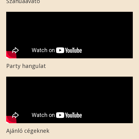
Szanuaavató
Party hangulat
Ajánló cégeknek