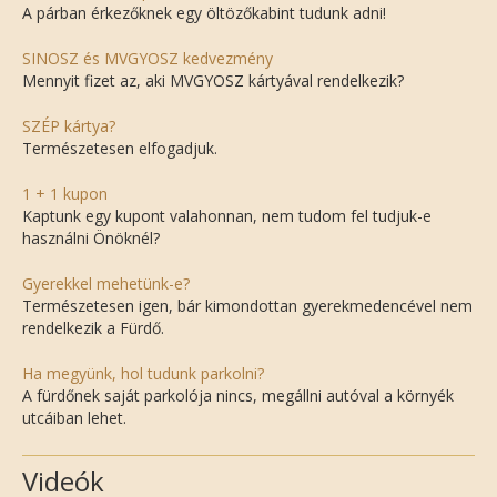
A párban érkezőknek egy öltözőkabint tudunk adni!
SINOSZ és MVGYOSZ kedvezmény
Mennyit fizet az, aki MVGYOSZ kártyával rendelkezik?
SZÉP kártya?
Természetesen elfogadjuk.
1 + 1 kupon
Kaptunk egy kupont valahonnan, nem tudom fel tudjuk-e
használni Önöknél?
Gyerekkel mehetünk-e?
Természetesen igen, bár kimondottan gyerekmedencével nem
rendelkezik a Fürdő.
Ha megyünk, hol tudunk parkolni?
A fürdőnek saját parkolója nincs, megállni autóval a környék
utcáiban lehet.
Videók