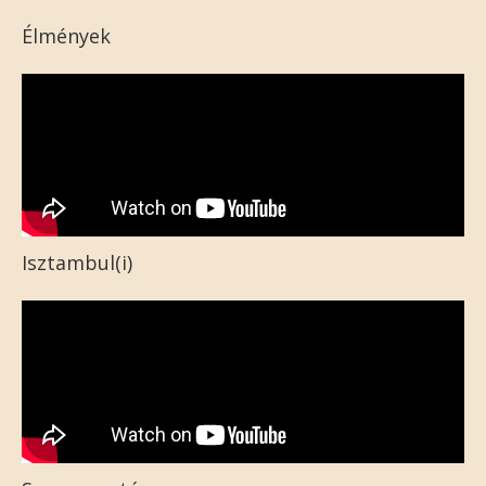
Élmények
Isztambul(i)