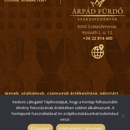
8000 Székesfehérvár,
Kossuth L. u. 12.
+36 22 814 400
Jegyek, utalványok, csomagok értékesítése, pénztárt
érintő kérdések:
ertekesito@fehervar-arpadfurdo.hu
Kedves Látogató! Tájékoztatjuk, hogy a honlap felhasználói
élmény fokozásának érdekében sütiket alkalmazunk. A
Általános érdeklődés:
info@fehervar-arpadfurdo.hu
honlapunk használatával ön a tájékoztatásunkat tudomásul
veszi.
© 2006-2026 Székesfehérvári Árpád Fürdő / Minden jog
fenntartva
Elfogadom
Adatvédelmi irányelvek