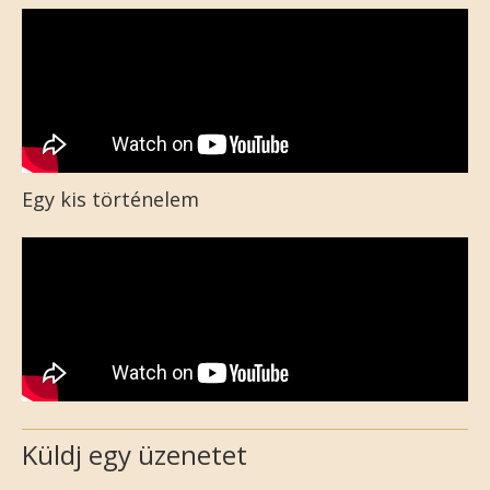
Egy kis történelem
Küldj egy üzenetet