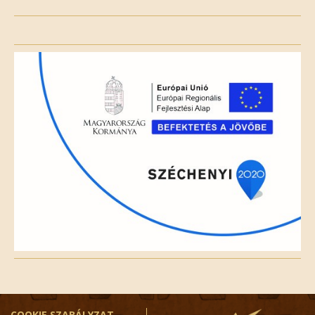
Please
leave
this
field
empty.
COOKIE SZABÁLYZAT