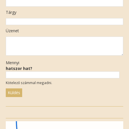
Tárgy
Üzenet
Mennyi
hatszor hat?
Kötelező számmal megadni.
Please
leave
this
field
empty.