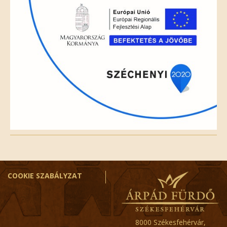
COOKIE SZABÁLYZAT
8000 Székesfehérvár,