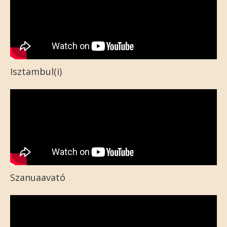
Isztambul(i)
Szanuaavató