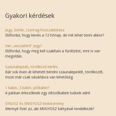
Gyakori kérdések
Jegy, bérlet, csomag hosszabbítása
Előfordul, hogy kevés a 12 hónap, de mit lehet tenni akkor?
Van „visszatérő” jegy?
Előfordul, hogy meg kell szakítani a fürdőzést, erre is van
megoldás.
Szaunalepedő, törölköző bérlés
Bár sok éven át lehetett bérelni szaunalepedőt, törölközőt,
most már csak vásárlásra van lehetőség.
1 kabin, 2 kabin, pótkabin?
A párban érkezőknek egy öltözőkabint tudunk adni!
SINOSZ és MVGYOSZ kedvezmény
Mennyit fizet az, aki MVGYOSZ kártyával rendelkezik?