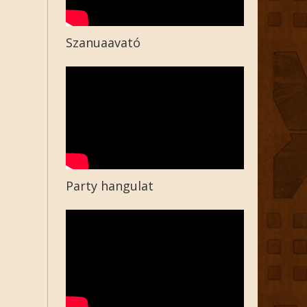
Szanuaavató
Party hangulat