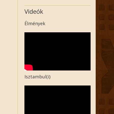
Videók
Élmények
Isztambul(i)