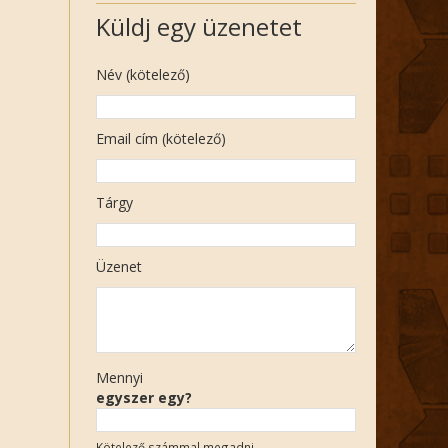
Küldj egy üzenetet
Név (kötelező)
Email cím (kötelező)
Tárgy
Üzenet
Mennyi
egyszer egy?
Kötelező számmal megadni.