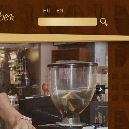
HU
EN