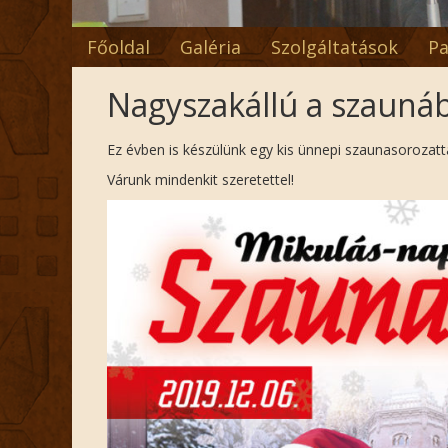
Főoldal
Galéria
Szolgáltatások
Pa
Nagyszakállú a szauná
Ez évben is készülünk egy kis ünnepi szaunasorozatta
Várunk mindenkit szeretettel!