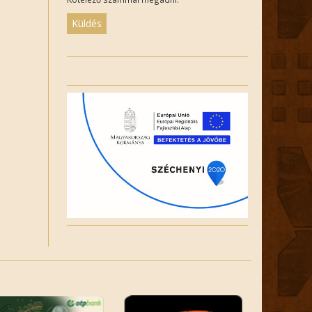
Please
leave
this
field
empty.