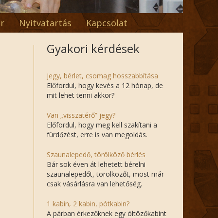
r
Nyitvatartás
Kapcsolat
Gyakori kérdések
Jegy, bérlet, csomag hosszabbítása
Előfordul, hogy kevés a 12 hónap, de
mit lehet tenni akkor?
Van „visszatérő” jegy?
Előfordul, hogy meg kell szakítani a
fürdőzést, erre is van megoldás.
Szaunalepedő, törölköző bérlés
Bár sok éven át lehetett bérelni
szaunalepedőt, törölközőt, most már
csak vásárlásra van lehetőség.
1 kabin, 2 kabin, pótkabin?
A párban érkezőknek egy öltözőkabint