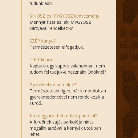
tudunk adni!
SINOSZ és MVGYOSZ kedvezmény
Mennyit fizet az, aki MVGYOSZ
kártyával rendelkezik?
SZÉP kártya?
Természetesen elfogadjuk.
1 + 1 kupon
Kaptunk egy kupont valahonnan, nem
tudom fel tudjuk-e használni Önöknél?
Gyerekkel mehetünk-e?
Természetesen igen, bár kimondottan
gyerekmedencével nem rendelkezik a
Fürdő.
Ha megyünk, hol tudunk parkolni?
A fürdőnek saját parkolója nincs,
megállni autóval a környék utcáiban
lehet.