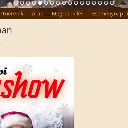
rtnereink
Árak
Megrendelés
Eseménynaptá
ban
l.