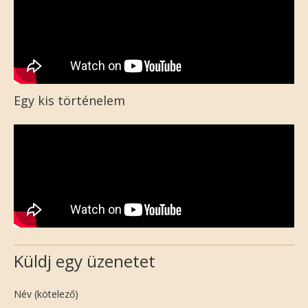
Egy kis történelem
Küldj egy üzenetet
Név (kötelező)