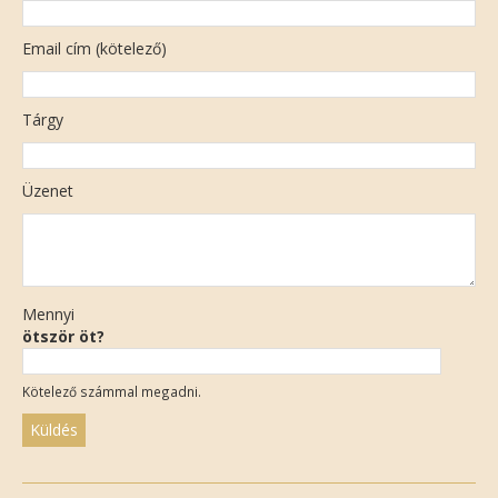
Email cím (kötelező)
Tárgy
Üzenet
Mennyi
ötször öt?
Kötelező számmal megadni.
Please
leave