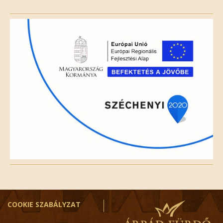
this
field
empty.
COOKIE SZABÁLYZAT