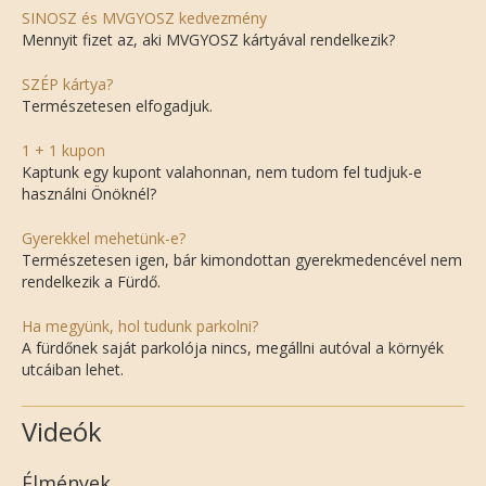
SINOSZ és MVGYOSZ kedvezmény
Mennyit fizet az, aki MVGYOSZ kártyával rendelkezik?
SZÉP kártya?
Természetesen elfogadjuk.
1 + 1 kupon
Kaptunk egy kupont valahonnan, nem tudom fel tudjuk-e
használni Önöknél?
Gyerekkel mehetünk-e?
Természetesen igen, bár kimondottan gyerekmedencével nem
rendelkezik a Fürdő.
Ha megyünk, hol tudunk parkolni?
A fürdőnek saját parkolója nincs, megállni autóval a környék
utcáiban lehet.
Videók
Élmények