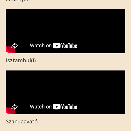
Isztambul(i)
Szanuaavató