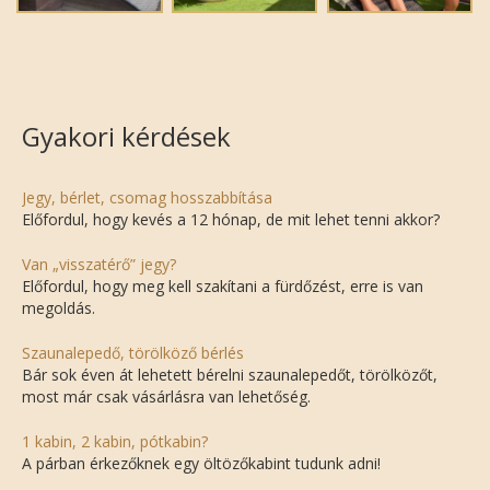
Gyakori kérdések
Jegy, bérlet, csomag hosszabbítása
Előfordul, hogy kevés a 12 hónap, de mit lehet tenni akkor?
Van „visszatérő” jegy?
Előfordul, hogy meg kell szakítani a fürdőzést, erre is van
megoldás.
Szaunalepedő, törölköző bérlés
Bár sok éven át lehetett bérelni szaunalepedőt, törölközőt,
most már csak vásárlásra van lehetőség.
1 kabin, 2 kabin, pótkabin?
A párban érkezőknek egy öltözőkabint tudunk adni!