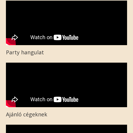
Party hangulat
Ajánló cégeknek