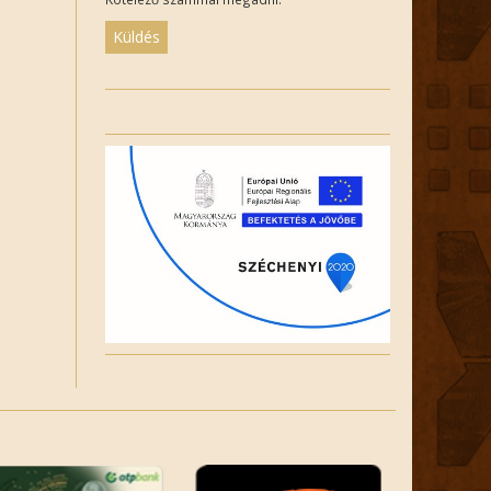
Please
leave
this
field
empty.