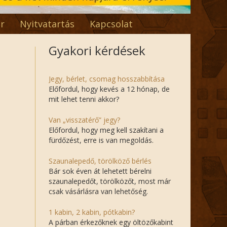
r
Nyitvatartás
Kapcsolat
Gyakori kérdések
Jegy, bérlet, csomag hosszabbítása
Előfordul, hogy kevés a 12 hónap, de
mit lehet tenni akkor?
Van „visszatérő” jegy?
Előfordul, hogy meg kell szakítani a
fürdőzést, erre is van megoldás.
Szaunalepedő, törölköző bérlés
Bár sok éven át lehetett bérelni
szaunalepedőt, törölközőt, most már
csak vásárlásra van lehetőség.
1 kabin, 2 kabin, pótkabin?
A párban érkezőknek egy öltözőkabint