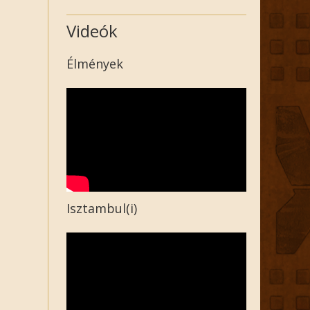
Videók
Élmények
Isztambul(i)