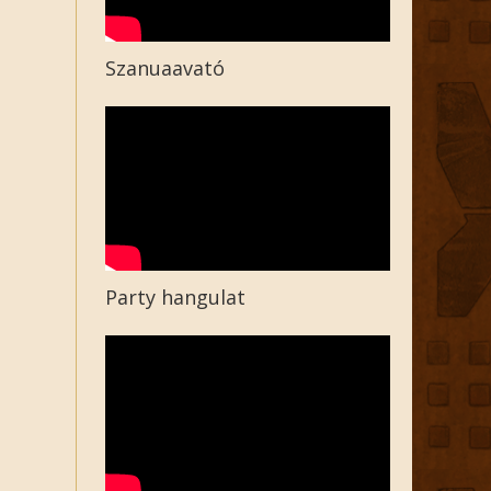
Szanuaavató
Party hangulat