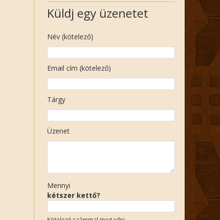
Küldj egy üzenetet
Név (kötelező)
Email cím (kötelező)
Tárgy
Üzenet
Mennyi
kétszer kettő?
Kötelező számmal megadni.