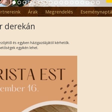
rtnereink
Árak
Megrendelés
Eseménynaptá
r derekán
ezőjétől és egyben házigazdájától kérhetők.
hetőségek egyikén lehet.