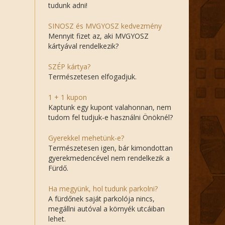
tudunk adni!
SINOSZ és MVGYOSZ kedvezmény
Mennyit fizet az, aki MVGYOSZ
kártyával rendelkezik?
SZÉP kártya?
Természetesen elfogadjuk.
1 + 1 kupon
Kaptunk egy kupont valahonnan, nem
tudom fel tudjuk-e használni Önöknél?
Gyerekkel mehetünk-e?
Természetesen igen, bár kimondottan
gyerekmedencével nem rendelkezik a
Fürdő.
Ha megyünk, hol tudunk parkolni?
A fürdőnek saját parkolója nincs,
megállni autóval a környék utcáiban
lehet.