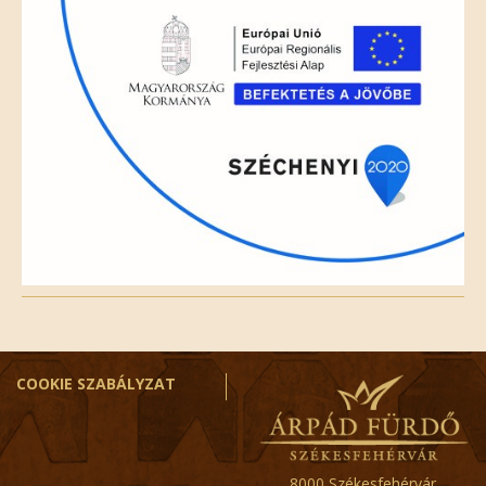
COOKIE SZABÁLYZAT
8000 Székesfehérvár,