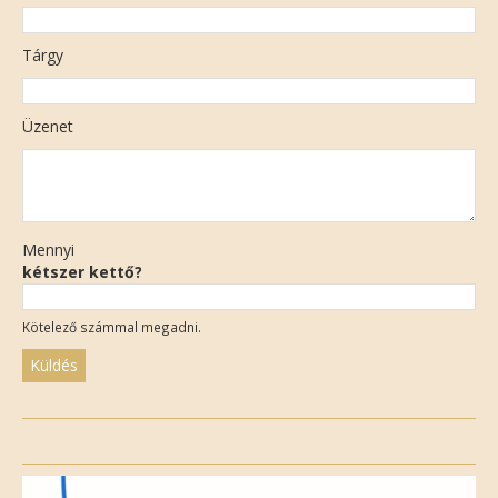
Tárgy
Üzenet
Mennyi
kétszer kettő?
Kötelező számmal megadni.
Please
leave
this
field
empty.