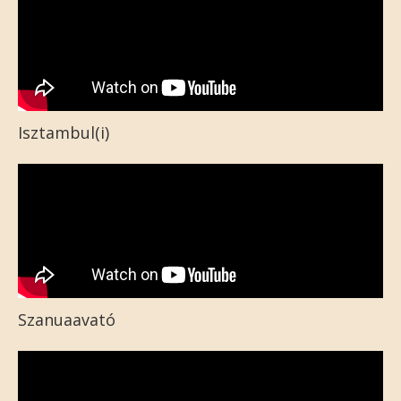
Isztambul(i)
Szanuaavató