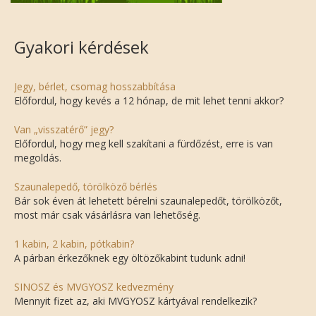
Gyakori kérdések
Jegy, bérlet, csomag hosszabbítása
Előfordul, hogy kevés a 12 hónap, de mit lehet tenni akkor?
Van „visszatérő” jegy?
Előfordul, hogy meg kell szakítani a fürdőzést, erre is van
megoldás.
Szaunalepedő, törölköző bérlés
Bár sok éven át lehetett bérelni szaunalepedőt, törölközőt,
most már csak vásárlásra van lehetőség.
1 kabin, 2 kabin, pótkabin?
A párban érkezőknek egy öltözőkabint tudunk adni!
SINOSZ és MVGYOSZ kedvezmény
Mennyit fizet az, aki MVGYOSZ kártyával rendelkezik?