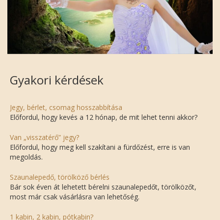
Gyakori kérdések
Jegy, bérlet, csomag hosszabbítása
Előfordul, hogy kevés a 12 hónap, de mit lehet tenni akkor?
Van „visszatérő” jegy?
Előfordul, hogy meg kell szakítani a fürdőzést, erre is van
megoldás.
Szaunalepedő, törölköző bérlés
Bár sok éven át lehetett bérelni szaunalepedőt, törölközőt,
most már csak vásárlásra van lehetőség.
1 kabin, 2 kabin, pótkabin?