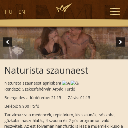
Toggle
HU
EN
naviga
Naturista szaunaest
Naturista szaunaest áprilisban!
Rendező: Székesfehérvári Árpád Fürdő
Beengedés a fürdőtérbe: 21:15 — Zárás: 01:15
Belépő: 9.900 Ft/fő
Tartalmazza a medencék, tepidárium, kis szaunák, sószoba,
gőzkabin használatát, 4 szauna és 2 gőz programon való
részvételt. Az est folyamán hangfürdő is lesz a műemléki kupola