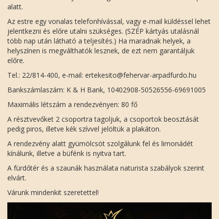
alatt.
Az estre egy vonalas telefonhívással, vagy e-mail küldéssel lehet
jelentkezni és előre utalni szükséges. (SZÉP kártyás utalásnál
több nap után látható a teljesítés.) Ha maradnak helyek, a
helyszínen is megválthatók lesznek, de ezt nem garantáljuk
előre.
Tel.: 22/814-400, e-mail: ertekesito@fehervar-arpadfurdo.hu
Bankszámlaszám: K & H Bank, 10402908-50526556-69691005
Maximális létszám a rendezvényen: 80 fő
A résztvevőket 2 csoportra tagoljuk, a csoportok beosztását
pedig piros, illetve kék szívvel jelöltük a plakáton.
A rendezvény alatt gyümölcsöt szolgálunk fel és limonádét
kínálunk, illetve a büfénk is nyitva tart.
A fürdőtér és a szaunák használata naturista szabályok szerint
elvárt.
Várunk mindenkit szeretettel!