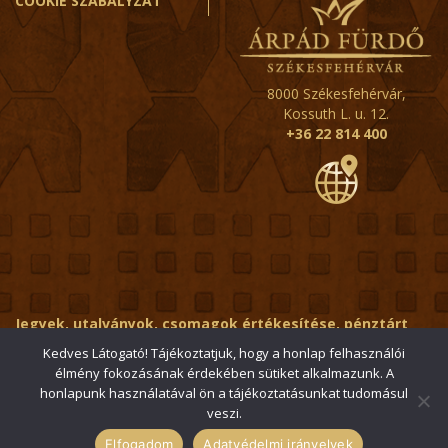
COOKIE SZABÁLYZAT
8000 Székesfehérvár,
Kossuth L. u. 12.
+36 22 814 400
Jegyek, utalványok, csomagok értékesítése, pénztárt
érintő kérdések:
ertekesito@fehervar-arpadfurdo.hu
Kedves Látogató! Tájékoztatjuk, hogy a honlap felhasználói
élmény fokozásának érdekében sütiket alkalmazunk. A
Általános érdeklődés:
info@fehervar-arpadfurdo.hu
honlapunk használatával ön a tájékoztatásunkat tudomásul
veszi.
© 2006-2026 Székesfehérvári Árpád Fürdő / Minden jog
fenntartva
Elfogadom
Adatvédelmi irányelvek