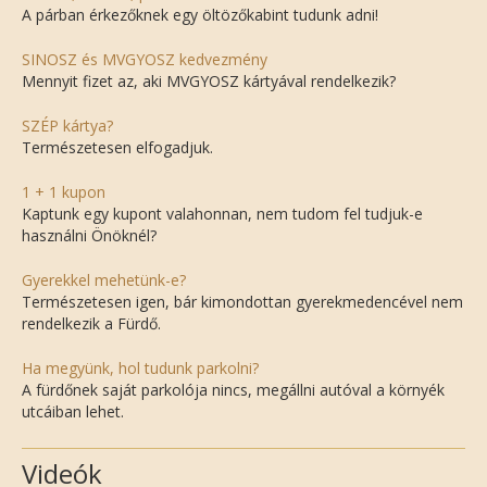
A párban érkezőknek egy öltözőkabint tudunk adni!
SINOSZ és MVGYOSZ kedvezmény
Mennyit fizet az, aki MVGYOSZ kártyával rendelkezik?
SZÉP kártya?
Természetesen elfogadjuk.
1 + 1 kupon
Kaptunk egy kupont valahonnan, nem tudom fel tudjuk-e
használni Önöknél?
Gyerekkel mehetünk-e?
Természetesen igen, bár kimondottan gyerekmedencével nem
rendelkezik a Fürdő.
Ha megyünk, hol tudunk parkolni?
A fürdőnek saját parkolója nincs, megállni autóval a környék
utcáiban lehet.
Videók