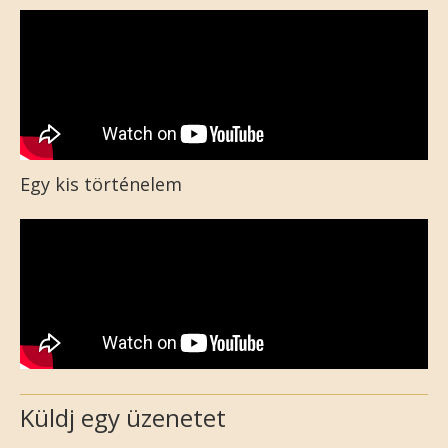
Egy kis történelem
Küldj egy üzenetet