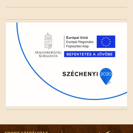
Please
leave
this
field
empty.