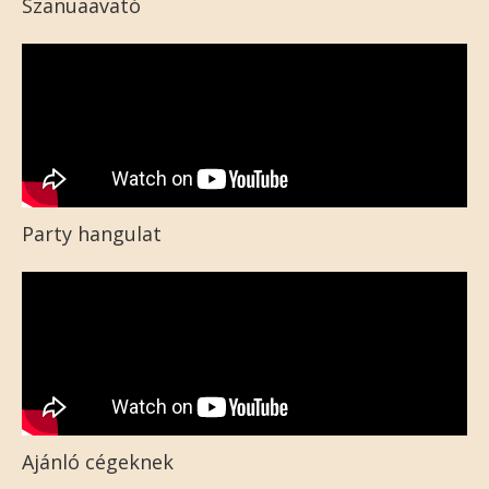
Szanuaavató
Party hangulat
Ajánló cégeknek