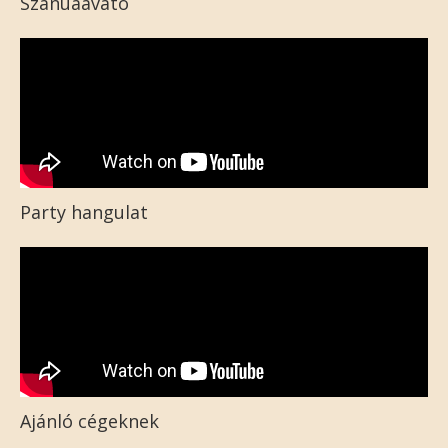
Szanuaavató
Party hangulat
Ajánló cégeknek