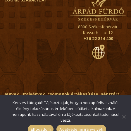
8000 Székesfehérvár,
Kossuth L. u. 12.
+36 22 814 400
Jegyek, utalványok, csomagok értékesítése, pénztárt
érintő kérdések:
ertekesito@fehervar-arpadfurdo.hu
Kedves Látogató! Tájékoztatjuk, hogy a honlap felhasználói
élmény fokozásának érdekében sütiket alkalmazunk. A
Általános érdeklődés:
info@fehervar-arpadfurdo.hu
honlapunk használatával ön a tájékoztatásunkat tudomásul
veszi.
© 2006-2026 Székesfehérvári Árpád Fürdő / Minden jog
fenntartva
Elfogadom
Adatvédelmi irányelvek