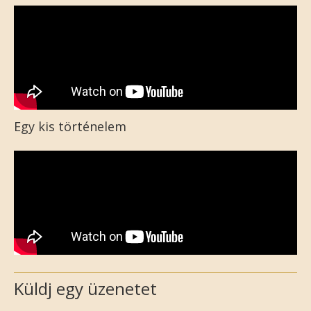
Egy kis történelem
Küldj egy üzenetet