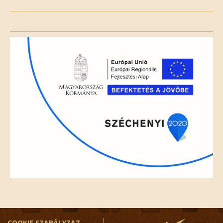
Please
leave
this
field
empty.
COOKIE SZABÁLYZAT