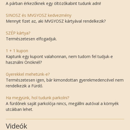
A párban érkezőknek egy öltözőkabint tudunk adni!
SINOSZ és MVGYOSZ kedvezmény
Mennyit fizet az, aki MVGYOSZ kártyával rendelkezik?
SZÉP kártya?
Természetesen elfogadjuk.
1 + 1 kupon
Kaptunk egy kupont valahonnan, nem tudom fel tudjuk-e
használni Önöknél?
Gyerekkel mehetünk-e?
Természetesen igen, bár kimondottan gyerekmedencével nem
rendelkezik a Fürdő.
Ha megyünk, hol tudunk parkolni?
A fürdőnek saját parkolója nincs, megállni autóval a környék
utcáiban lehet.
Videók