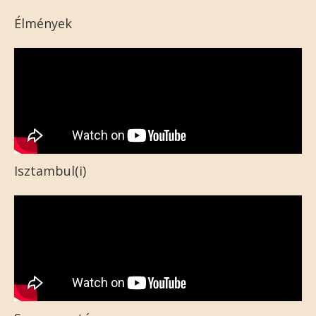
Élmények
Isztambul(i)