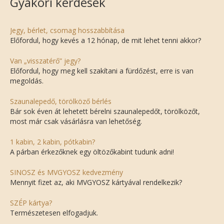
Gyakori kérdések
Jegy, bérlet, csomag hosszabbítása
Előfordul, hogy kevés a 12 hónap, de mit lehet tenni akkor?
Van „visszatérő” jegy?
Előfordul, hogy meg kell szakítani a fürdőzést, erre is van
megoldás.
Szaunalepedő, törölköző bérlés
Bár sok éven át lehetett bérelni szaunalepedőt, törölközőt,
most már csak vásárlásra van lehetőség.
1 kabin, 2 kabin, pótkabin?
A párban érkezőknek egy öltözőkabint tudunk adni!
SINOSZ és MVGYOSZ kedvezmény
Mennyit fizet az, aki MVGYOSZ kártyával rendelkezik?
SZÉP kártya?
Természetesen elfogadjuk.