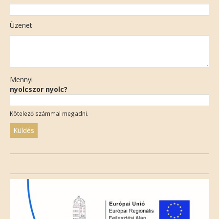
Üzenet
Mennyi
nyolcszor nyolc?
Kötelező számmal megadni.
Please
leave
this
field
empty.