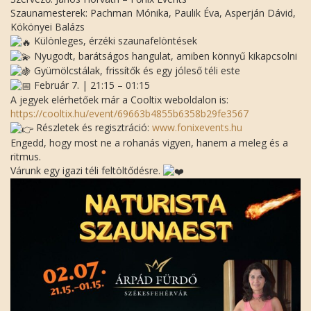
Szaunamesterek: Pachman Mónika, Paulik Éva, Asperján Dávid,
Kökönyei Balázs
Különleges, érzéki szaunafelöntések
Nyugodt, barátságos hangulat, amiben könnyű kikapcsolni
Gyümölcstálak, frissítők és egy jóleső téli este
Február 7. | 21:15 – 01:15
A jegyek elérhetőek már a Cooltix weboldalon is:
https://cooltix.hu/event/69663b4855b6358b29fe3567
Részletek és regisztráció:
www.fonixevents.hu
Engedd, hogy most ne a rohanás vigyen, hanem a meleg és a
ritmus.
Várunk egy igazi téli feltöltődésre.