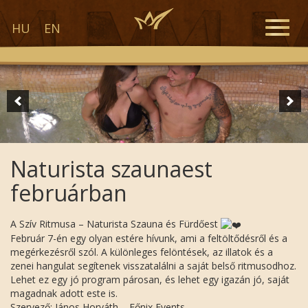
Toggle
HU
EN
naviga
Naturista szaunaest
februárban
A Szív Ritmusa – Naturista Szauna és Fürdőest
Február 7-én egy olyan estére hívunk, ami a feltöltődésről és a
megérkezésről szól. A különleges felöntések, az illatok és a
zenei hangulat segítenek visszatalálni a saját belső ritmusodhoz.
Lehet ez egy jó program párosan, és lehet egy igazán jó, saját
magadnak adott este is.
Szervező: János Horváth – Főnix Events