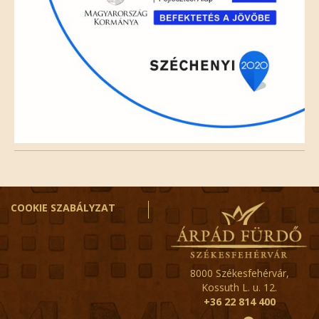
COOKIE SZABÁLYZAT
8000 Székesfehérvár,
Kossuth L. u. 12.
+36 22 814 400