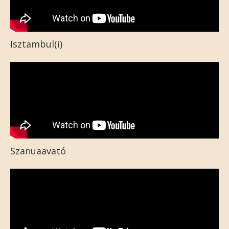
Isztambul(i)
Szanuaavató